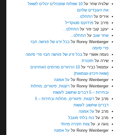
שלגית שחר
על
10 שאלות שמנהלים יכולים לשאול
את העובדים שלהם
איריס
על
התחלנו…
מירב
על
פרדוקס סטוקדייל
יעקב קובי זהר
על
התחלנו…
שחר שגב
על
התחלנו…
Ronny Weinberger
על
בכל זרע של פגישה חבוי
פרי סיומה
נעמה אושרי
על
בכל זרע של פגישה חבוי פרי סיומה
שירה
על
תזכורת
עמנואל כבירי
על
10 הרהורים מהימים האחרונים
(שואה-זיכרון-עצמאות)
Ronny Weinberger
על
על אמונה
Ronny Weinberger
על
רקטות, פיטורים, מחלות
ובחירות – 5 דברים שחשוב לעשות
מרב
על
רקטות, פיטורים, מחלות ובחירות – 5
דברים שחשוב לעשות
מרב
על
על אמונה
מרב
על
כוח בלתי מוגבל
נועה ע.
על
צוות חקירה מיוחד
Ronny Weinberger
על
על אמונה