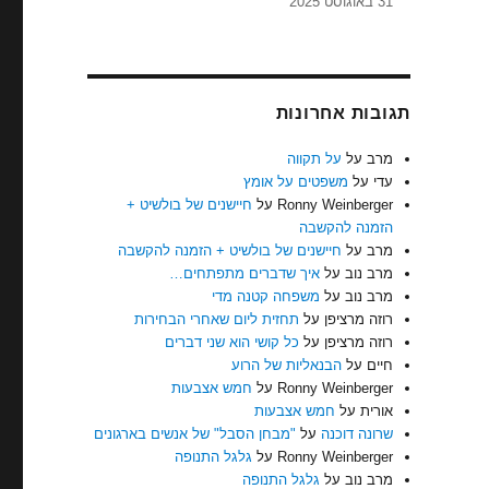
31 באוגוסט 2025
תגובות אחרונות
מרב
על
על תקווה
עדי
על
משפטים על אומץ
Ronny Weinberger
על
חיישנים של בולשיט +
הזמנה להקשבה
מרב
על
חיישנים של בולשיט + הזמנה להקשבה
מרב נוב
על
איך שדברים מתפתחים…
מרב נוב
על
משפחה קטנה מדי
רוזה מרציפן
על
תחזית ליום שאחרי הבחירות
רוזה מרציפן
על
כל קושי הוא שני דברים
חיים
על
הבנאליות של הרוע
Ronny Weinberger
על
חמש אצבעות
אורית
על
חמש אצבעות
שרונה דוכנה
על
"מבחן הסבל" של אנשים בארגונים
Ronny Weinberger
על
גלגל התנופה
מרב נוב
על
גלגל התנופה