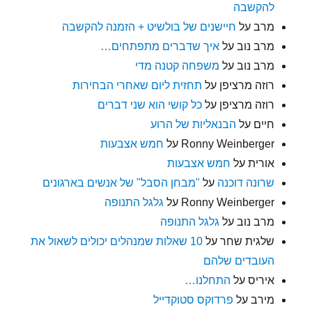
להקשבה
מרב
על
חיישנים של בולשיט + הזמנה להקשבה
מרב נוב
על
איך שדברים מתפתחים…
מרב נוב
על
משפחה קטנה מדי
רוזה מרציפן
על
תחזית ליום שאחרי הבחירות
רוזה מרציפן
על
כל קושי הוא שני דברים
חיים
על
הבנאליות של הרוע
Ronny Weinberger
על
חמש אצבעות
אורית
על
חמש אצבעות
שרונה דוכנה
על
"מבחן הסבל" של אנשים בארגונים
Ronny Weinberger
על
גלגל התנופה
מרב נוב
על
גלגל התנופה
שלגית שחר
על
10 שאלות שמנהלים יכולים לשאול את
העובדים שלהם
איריס
על
התחלנו…
מירב
על
פרדוקס סטוקדייל