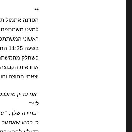
**
הסדנה אתמול תוכננ
למעט משתתפת א
ראשוני המשתתפים ה
בשעה 11:25 החדר היה עדיין חצי ריק,
כשחלק מהמשתתפ
אחראית הקבוצה 
יצאתי החוצה והו
"
אני עדיין מתלבט
לי?"
"
בחירה שלך,
" עני
כי ברגע שאסגור
כדי לא לפגוע במ