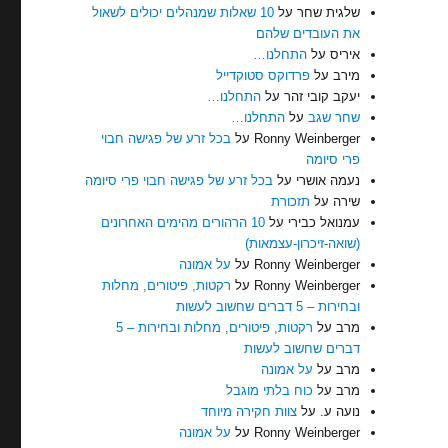
שלגית שחר
על
10 שאלות שמנהלים יכולים לשאול
את העובדים שלהם
איריס
על
התחלנו…
מירב
על
פרדוקס סטוקדייל
יעקב קובי זהר
על
התחלנו…
שחר שגב
על
התחלנו…
Ronny Weinberger
על
בכל זרע של פגישה חבוי
פרי סיומה
נעמה אושרי
על
בכל זרע של פגישה חבוי פרי סיומה
שירה
על
תזכורת
עמנואל כבירי
על
10 הרהורים מהימים האחרונים
(שואה-זיכרון-עצמאות)
Ronny Weinberger
על
על אמונה
Ronny Weinberger
על
רקטות, פיטורים, מחלות
ובחירות – 5 דברים שחשוב לעשות
מרב
על
רקטות, פיטורים, מחלות ובחירות – 5
דברים שחשוב לעשות
מרב
על
על אמונה
מרב
על
כוח בלתי מוגבל
נועה ע.
על
צוות חקירה מיוחד
Ronny Weinberger
על
על אמונה