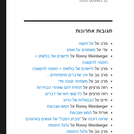
31 באוגוסט 2025
תגובות אחרונות
מרב
על
על תקווה
עדי
על
משפטים על אומץ
Ronny Weinberger
על
חיישנים של בולשיט +
הזמנה להקשבה
מרב
על
חיישנים של בולשיט + הזמנה להקשבה
מרב נוב
על
איך שדברים מתפתחים…
מרב נוב
על
משפחה קטנה מדי
רוזה מרציפן
על
תחזית ליום שאחרי הבחירות
רוזה מרציפן
על
כל קושי הוא שני דברים
חיים
על
הבנאליות של הרוע
Ronny Weinberger
על
חמש אצבעות
אורית
על
חמש אצבעות
שרונה דוכנה
על
"מבחן הסבל" של אנשים בארגונים
Ronny Weinberger
על
גלגל התנופה
מרב נוב
על
גלגל התנופה