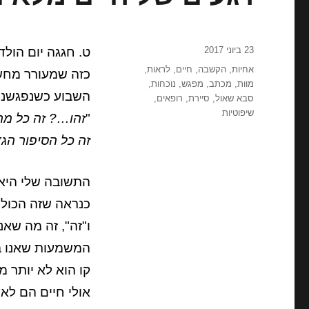
פורסם
23 ביוני 2017
ט. חגגה יום הולד
בתאריך
תגיות
אחיות
,
הקשבה
,
חיים
,
לראות
,
כזה שמעורר מחשב
מוות
,
מכתב
,
מפגש
,
נוכחות
,
השבוע כשנפגשנו 
סבא שאול
,
סיירת
,
רופאים
,
שיפוטיות
"
זהו…? זה כל מ
זה כל הסיפור הגד
התשובה שלי היא 
כנראה שזה הכול.
ו"זה", זה מה שאנ
המשמעות שאנו ב
קו הוא לא יותר מ
אולי חיים הם לא 