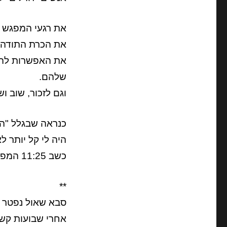
את רגעי המפגש הז
את הכרת התודה 
את האפשרות להענ
שלהם.
וגם לזכור, שוב וש
כנראה שבגלל "הס
היה לי קל יותר ל
כשב 11:25 המפגש עדיין לא התחיל.
**
סבא שאול נפטר 
אחרי שבועות קשי