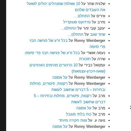
שלגית שחר
על
10 שאלות שמנהלים יכולים לשאול
את העובדים שלהם
איריס
על
התחלנו…
מירב
על
פרדוקס סטוקדייל
יעקב קובי זהר
על
התחלנו…
שחר שגב
על
התחלנו…
Ronny Weinberger
על
בכל זרע של פגישה חבוי
פרי סיומה
נעמה אושרי
על
בכל זרע של פגישה חבוי פרי סיומה
שירה
על
תזכורת
עמנואל כבירי
על
10 הרהורים מהימים האחרונים
(שואה-זיכרון-עצמאות)
Ronny Weinberger
על
על אמונה
Ronny Weinberger
על
רקטות, פיטורים, מחלות
ובחירות – 5 דברים שחשוב לעשות
מרב
על
רקטות, פיטורים, מחלות ובחירות – 5
דברים שחשוב לעשות
מרב
על
על אמונה
מרב
על
כוח בלתי מוגבל
נועה ע.
על
צוות חקירה מיוחד
Ronny Weinberger
על
על אמונה