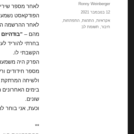
מחבר
Ronny Weinberger
לאחר מספר שירים
פורסם
12 בנובמבר 2021
הפודקאסט נשמע לי
בתאריך
תגיות
אקראיות
,
התהוות
,
התפתחות
,
חיבור
,
תשומת לב
מהם –
"בודהיזם 
בחרתי להוריד לעצ
הקשבתי לו.
הפרק היה משמעות
מספר חידודים ורע
ולשיחה המרתקת של
בימים האחרונים 
שונים.
וכעת, אני בוחר ל
**