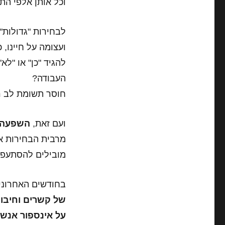
וכל אותן אלפי הת
לבחירות "גדולות" 
ועצומה על חיינו,
להגיד "כן" או "ל
העבודה?
חוסר תשומת לב רג
ועם זאת,
השפעה א
מרבית הבחירות או 
מובילים להסתעפוי
בחודשים האחרוני
של קשרים וחיבור
על אינספור אנשי