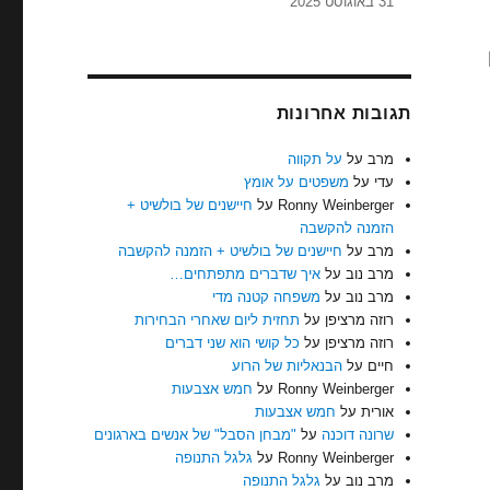
31 באוגוסט 2025
תגובות אחרונות
מרב
על
על תקווה
עדי
על
משפטים על אומץ
Ronny Weinberger
על
חיישנים של בולשיט +
הזמנה להקשבה
מרב
על
חיישנים של בולשיט + הזמנה להקשבה
מרב נוב
על
איך שדברים מתפתחים…
מרב נוב
על
משפחה קטנה מדי
רוזה מרציפן
על
תחזית ליום שאחרי הבחירות
רוזה מרציפן
על
כל קושי הוא שני דברים
חיים
על
הבנאליות של הרוע
Ronny Weinberger
על
חמש אצבעות
אורית
על
חמש אצבעות
שרונה דוכנה
על
"מבחן הסבל" של אנשים בארגונים
Ronny Weinberger
על
גלגל התנופה
מרב נוב
על
גלגל התנופה