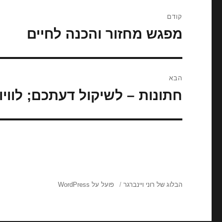
ניווט
קודם
מפגש מחזור והכנה לחיים
הפוסט
הקודם:
הבא
חתונות – לשיקול דעתכם; לוויו
הפוסט
הבא:
הבלוג של רוני ויינברגר
פועל על WordPress