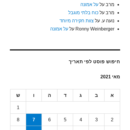
מרב
על
על אמונה
מרב
על
כוח בלתי מוגבל
נועה ע.
על
צוות חקירה מיוחד
Ronny Weinberger
על
על אמונה
חיפוש פוסט לפי תאריך
מאי 2021
א
ב
ג
ד
ה
ו
ש
1
8
7
6
5
4
3
2