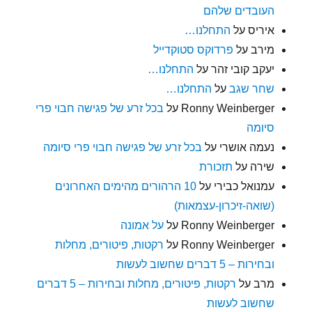
העובדים שלהם
איריס
על
התחלנו…
מירב
על
פרדוקס סטוקדייל
יעקב קובי זהר
על
התחלנו…
שחר שגב
על
התחלנו…
Ronny Weinberger
על
בכל זרע של פגישה חבוי פרי
סיומה
נעמה אושרי
על
בכל זרע של פגישה חבוי פרי סיומה
שירה
על
תזכורת
עמנואל כבירי
על
10 הרהורים מהימים האחרונים
(שואה-זיכרון-עצמאות)
Ronny Weinberger
על
על אמונה
Ronny Weinberger
על
רקטות, פיטורים, מחלות
ובחירות – 5 דברים שחשוב לעשות
מרב
על
רקטות, פיטורים, מחלות ובחירות – 5 דברים
שחשוב לעשות