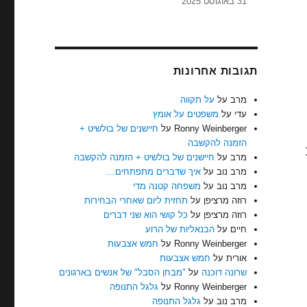
31 באוגוסט 2025
תגובות אחרונות
מרב
על
על תקווה
עדי
על
משפטים על אומץ
Ronny Weinberger
על
חיישנים של בולשיט +
הזמנה להקשבה
מרב
על
חיישנים של בולשיט + הזמנה להקשבה
מרב נוב
על
איך שדברים מתפתחים…
מרב נוב
על
משפחה קטנה מדי
רוזה מרציפן
על
תחזית ליום שאחרי הבחירות
רוזה מרציפן
על
כל קושי הוא שני דברים
חיים
על
הבנאליות של הרוע
Ronny Weinberger
על
חמש אצבעות
אורית
על
חמש אצבעות
שרונה דוכנה
על
"מבחן הסבל" של אנשים בארגונים
Ronny Weinberger
על
גלגל התנופה
מרב נוב
על
גלגל התנופה