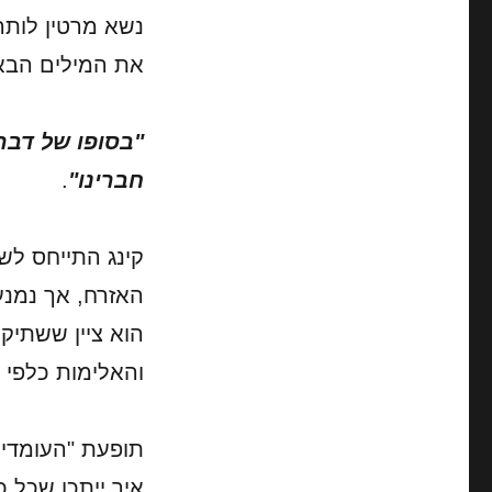
נשא מרטין לותר 
את המילים הבא
"בסופו של דבר,
חברינו"
.
קינג התייחס לש
האזרח, אך נמנע
הוא ציין ששתיק
והאלימות כלפי 
תופעת "העומדי
איך ייתכן שכל כ