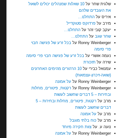
שלגית שחר
על
10 שאלות שמנהלים יכולים לשאול
את העובדים שלהם
איריס
על
התחלנו…
מירב
על
פרדוקס סטוקדייל
יעקב קובי זהר
על
התחלנו…
שחר שגב
על
התחלנו…
Ronny Weinberger
על
בכל זרע של פגישה חבוי
פרי סיומה
נעמה אושרי
על
בכל זרע של פגישה חבוי פרי סיומה
שירה
על
תזכורת
עמנואל כבירי
על
10 הרהורים מהימים האחרונים
(שואה-זיכרון-עצמאות)
Ronny Weinberger
על
על אמונה
Ronny Weinberger
על
רקטות, פיטורים, מחלות
ובחירות – 5 דברים שחשוב לעשות
מרב
על
רקטות, פיטורים, מחלות ובחירות – 5
דברים שחשוב לעשות
מרב
על
על אמונה
מרב
על
כוח בלתי מוגבל
נועה ע.
על
צוות חקירה מיוחד
Ronny Weinberger
על
על אמונה