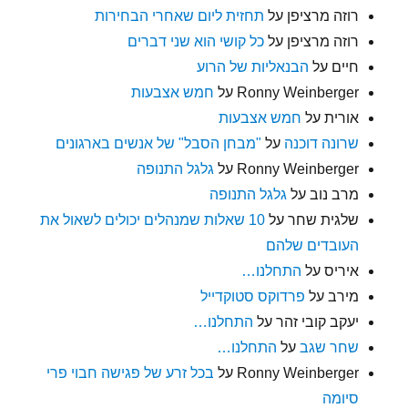
רוזה מרציפן
על
תחזית ליום שאחרי הבחירות
רוזה מרציפן
על
כל קושי הוא שני דברים
חיים
על
הבנאליות של הרוע
Ronny Weinberger
על
חמש אצבעות
אורית
על
חמש אצבעות
שרונה דוכנה
על
"מבחן הסבל" של אנשים בארגונים
Ronny Weinberger
על
גלגל התנופה
מרב נוב
על
גלגל התנופה
שלגית שחר
על
10 שאלות שמנהלים יכולים לשאול את
העובדים שלהם
איריס
על
התחלנו…
מירב
על
פרדוקס סטוקדייל
יעקב קובי זהר
על
התחלנו…
שחר שגב
על
התחלנו…
Ronny Weinberger
על
בכל זרע של פגישה חבוי פרי
סיומה