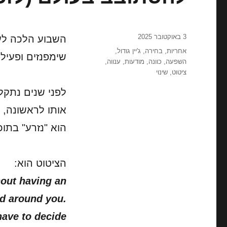
פורסם
3 באוקטובר 2025
בתאריך
תגיות
אחריות
,
בחירה
,
ג'יין גודול
,
שימפנזים ופעילה
השפעה
,
כוונה
,
מודעות
,
ענווה
,
ציטוט
,
שינוי
לפני שנים נתקל
אותו לראשונה,
הוא "נזרע" בתו
הציטוט הוא:
hout having an
ld around you.
have to decide