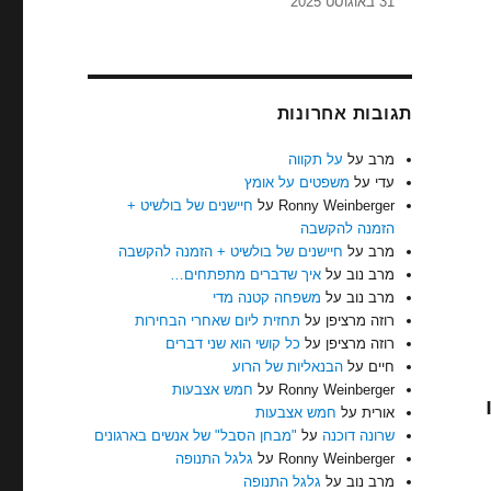
31 באוגוסט 2025
תגובות אחרונות
מרב
על
על תקווה
עדי
על
משפטים על אומץ
Ronny Weinberger
על
חיישנים של בולשיט +
הזמנה להקשבה
מרב
על
חיישנים של בולשיט + הזמנה להקשבה
מרב נוב
על
איך שדברים מתפתחים…
מרב נוב
על
משפחה קטנה מדי
רוזה מרציפן
על
תחזית ליום שאחרי הבחירות
רוזה מרציפן
על
כל קושי הוא שני דברים
חיים
על
הבנאליות של הרוע
Ronny Weinberger
על
חמש אצבעות
אורית
על
חמש אצבעות
שרונה דוכנה
על
"מבחן הסבל" של אנשים בארגונים
Ronny Weinberger
על
גלגל התנופה
מרב נוב
על
גלגל התנופה