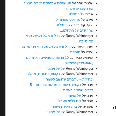
שלגית שחר
על
10 שאלות שמנהלים יכולים לשאול
את העובדים שלהם
איריס
על
התחלנו…
מירב
על
פרדוקס סטוקדייל
יעקב קובי זהר
על
התחלנו…
שחר שגב
על
התחלנו…
Ronny Weinberger
על
בכל זרע של פגישה חבוי
פרי סיומה
נעמה אושרי
על
בכל זרע של פגישה חבוי פרי סיומה
שירה
על
תזכורת
עמנואל כבירי
על
10 הרהורים מהימים האחרונים
(שואה-זיכרון-עצמאות)
Ronny Weinberger
על
על אמונה
Ronny Weinberger
על
רקטות, פיטורים, מחלות
ובחירות – 5 דברים שחשוב לעשות
מרב
על
רקטות, פיטורים, מחלות ובחירות – 5
דברים שחשוב לעשות
מרב
על
על אמונה
מרב
על
כוח בלתי מוגבל
ה
נועה ע.
על
צוות חקירה מיוחד
Ronny Weinberger
על
על אמונה