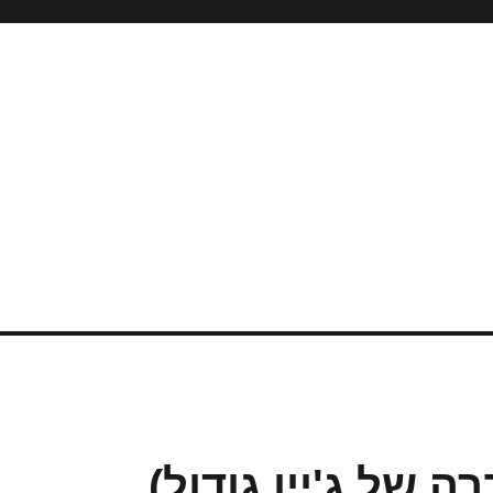
 של ג'יין גודול)