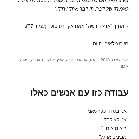
בעיני האגו הערכה עצמית וענווה עומדות בסתירה זו לזו.
לאמיתו של דבר, הן דבר אחד ויחיד."
~ מתוך "ארץ חדשה" מאת אקהרט טולה (עמוד 77).
חיים מלאים. היום.
פורסם
תגיות
4 בדצמבר 2018
אגו
,
אקהרט טולה
,
ארץ חדשה
,
הערכה
,
ענווה
,
בתאריך
ציטוט
עבודה כזו עם אנשים כאלו
"אני בסדר כפי שאני."
"אני לא לבד."
"רואים אותי."
"מבינים אותי."