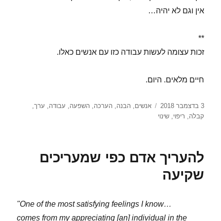
אין וגם לא יהיה…
**
זכות עצומה לעשות עבודה כזו עם אנשים כאלו.
חיים מלאים. היום.
פורסם
תגיות
3 בדצמבר 2018
אנשים
,
הבנה
,
הערכה
,
השפעה
,
עבודה
,
ערך
,
בתאריך
קבלה
,
ריפוי
,
שינוי
להעריך אדם כפי שמעריכים
שקיעה
"One of the most satisfying feelings I know…
comes from my appreciating [an] individual in the