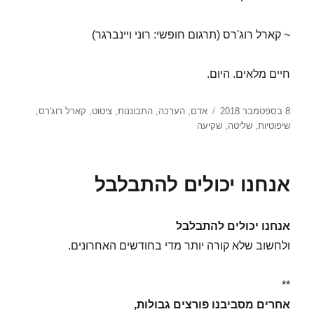
~ קארל רוג'רס (תרגום חופשי: רוני ויינברגר)
חיים מלאים. היום.
פורסם
תגיות
8 בספטמבר 2018
אדם
,
הערכה
,
התבוננות
,
ציטוט
,
קארל רוג'רס
,
בתאריך
שיפוטיות
,
שליטה
,
שקיעה
אנחנו יכולים להתבלבל
אנחנו יכולים להתבלבל
ולחשוב שלא קורה יותר מדי בחודשים האחרונים.
**
אחרים מסביבנו פורצים גבולות,