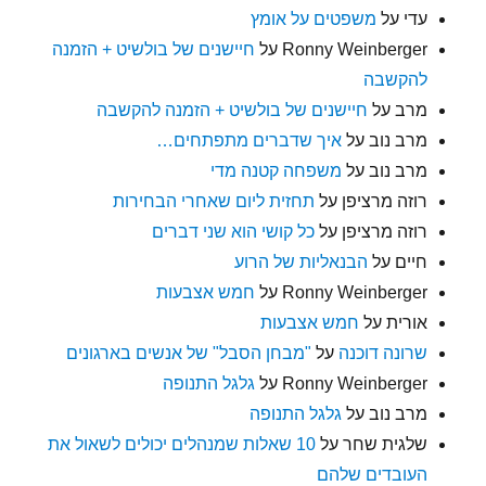
עדי
על
משפטים על אומץ
Ronny Weinberger
על
חיישנים של בולשיט + הזמנה
להקשבה
מרב
על
חיישנים של בולשיט + הזמנה להקשבה
מרב נוב
על
איך שדברים מתפתחים…
מרב נוב
על
משפחה קטנה מדי
רוזה מרציפן
על
תחזית ליום שאחרי הבחירות
רוזה מרציפן
על
כל קושי הוא שני דברים
חיים
על
הבנאליות של הרוע
Ronny Weinberger
על
חמש אצבעות
אורית
על
חמש אצבעות
שרונה דוכנה
על
"מבחן הסבל" של אנשים בארגונים
Ronny Weinberger
על
גלגל התנופה
מרב נוב
על
גלגל התנופה
שלגית שחר
על
10 שאלות שמנהלים יכולים לשאול את
העובדים שלהם