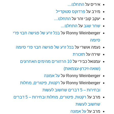
איריס
על
התחלנו…
מירב
על
פרדוקס סטוקדייל
יעקב קובי זהר
על
התחלנו…
שחר שגב
על
התחלנו…
Ronny Weinberger
על
בכל זרע של פגישה חבוי פרי
סיומה
נעמה אושרי
על
בכל זרע של פגישה חבוי פרי סיומה
שירה
על
תזכורת
עמנואל כבירי
על
10 הרהורים מהימים האחרונים
(שואה-זיכרון-עצמאות)
Ronny Weinberger
על
על אמונה
Ronny Weinberger
על
רקטות, פיטורים, מחלות
ובחירות – 5 דברים שחשוב לעשות
מרב
על
רקטות, פיטורים, מחלות ובחירות – 5 דברים
שחשוב לעשות
מרב
על
על אמונה