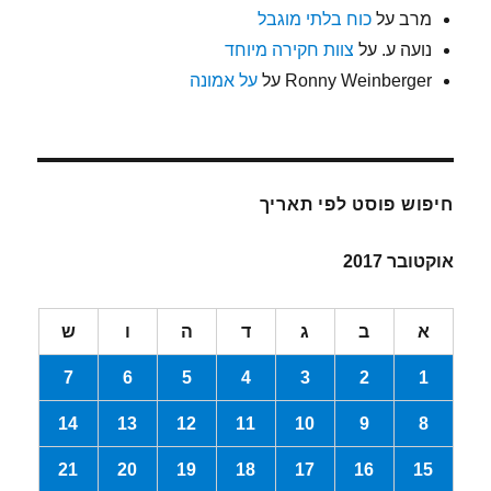
מרב
על
כוח בלתי מוגבל
נועה ע.
על
צוות חקירה מיוחד
Ronny Weinberger
על
על אמונה
חיפוש פוסט לפי תאריך
אוקטובר 2017
א
ב
ג
ד
ה
ו
ש
7
6
5
4
3
2
1
14
13
12
11
10
9
8
21
20
19
18
17
16
15