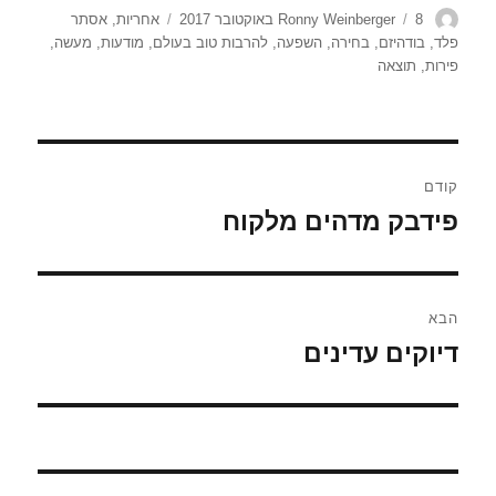
מחבר
פורסם
תגיות
8 באוקטובר 2017
Ronny Weinberger
אחריות
,
אסתר
בתאריך
פלד
,
בודהיזם
,
בחירה
,
השפעה
,
להרבות טוב בעולם
,
מודעות
,
מעשה
,
פירות
,
תוצאה
ניווט
קודם
פידבק מדהים מלקוח
הפוסט
הקודם:
הבא
דיוקים עדינים
הפוסט
הבא: