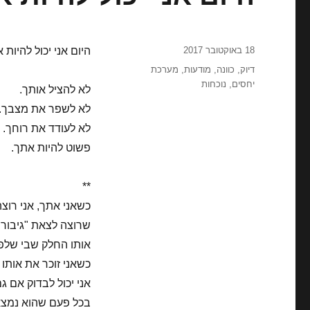
פורסם
18 באוקטובר 2017
היום אני יכול להיות 
בתאריך
תגיות
דיוק
,
כוונה
,
מודעות
,
מערכת
יחסים
,
נוכחות
לא להציל אותך.
לא לשפר את מצבך.
לא לעודד את רוחך.
פשוט להיות אתך.
**
כשאני אתך, אני רוצה
שרוצה לצאת "גיבור"
אותו החלק שבי שלפ
כשאני זוכר את אותו 
אני יכול לבדוק אם ג
בכל פעם שהוא נמצא