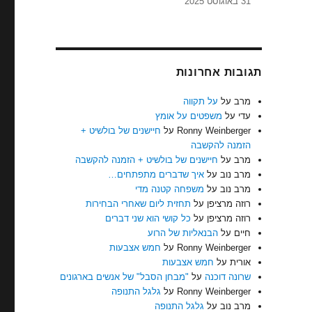
31 באוגוסט 2025
תגובות אחרונות
מרב
על
על תקווה
עדי
על
משפטים על אומץ
Ronny Weinberger
על
חיישנים של בולשיט +
הזמנה להקשבה
מרב
על
חיישנים של בולשיט + הזמנה להקשבה
מרב נוב
על
איך שדברים מתפתחים…
מרב נוב
על
משפחה קטנה מדי
רוזה מרציפן
על
תחזית ליום שאחרי הבחירות
רוזה מרציפן
על
כל קושי הוא שני דברים
חיים
על
הבנאליות של הרוע
Ronny Weinberger
על
חמש אצבעות
אורית
על
חמש אצבעות
שרונה דוכנה
על
"מבחן הסבל" של אנשים בארגונים
Ronny Weinberger
על
גלגל התנופה
מרב נוב
על
גלגל התנופה