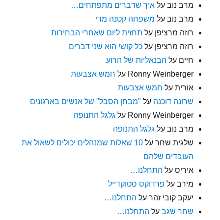
מרב נוב
על
איך שדברים מתפתחים…
מרב נוב
על
משפחה קטנה מדי
רוזה מרציפן
על
תחזית ליום שאחרי הבחירות
רוזה מרציפן
על
כל קושי הוא שני דברים
חיים
על
הבנאליות של הרוע
Ronny Weinberger
על
חמש אצבעות
אורית
על
חמש אצבעות
שרונה דוכנה
על
"מבחן הסבל" של אנשים בארגונים
Ronny Weinberger
על
גלגל התנופה
מרב נוב
על
גלגל התנופה
שלגית שחר
על
10 שאלות שמנהלים יכולים לשאול את
העובדים שלהם
איריס
על
התחלנו…
מירב
על
פרדוקס סטוקדייל
יעקב קובי זהר
על
התחלנו…
שחר שגב
על
התחלנו…