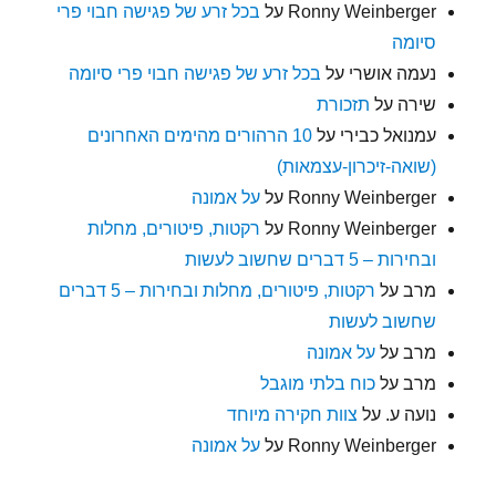
Ronny Weinberger
על
בכל זרע של פגישה חבוי פרי
סיומה
נעמה אושרי
על
בכל זרע של פגישה חבוי פרי סיומה
שירה
על
תזכורת
עמנואל כבירי
על
10 הרהורים מהימים האחרונים
(שואה-זיכרון-עצמאות)
Ronny Weinberger
על
על אמונה
Ronny Weinberger
על
רקטות, פיטורים, מחלות
ובחירות – 5 דברים שחשוב לעשות
מרב
על
רקטות, פיטורים, מחלות ובחירות – 5 דברים
שחשוב לעשות
מרב
על
על אמונה
מרב
על
כוח בלתי מוגבל
נועה ע.
על
צוות חקירה מיוחד
Ronny Weinberger
על
על אמונה