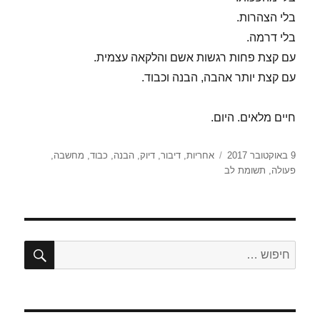
בלי הצהרות.
בלי דרמה.
עם קצת פחות רגשות אשם והלקאה עצמית.
עם קצת יותר אהבה, הבנה וכבוד.
חיים מלאים. היום.
פורסם
תגיות
9 באוקטובר 2017
אחריות
,
דיבור
,
דיוק
,
הבנה
,
כבוד
,
מחשבה
,
בתאריך
פעולה
,
תשומת לב
חיפו
חפש: