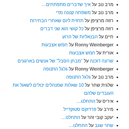
מרב נוב
על
איך שדברים מתפתחים…
מרב נוב
על
משפחה קטנה מדי
רוזה מרציפן
על
תחזית ליום שאחרי הבחירות
רוזה מרציפן
על
כל קושי הוא שני דברים
חיים
על
הבנאליות של הרוע
Ronny Weinberger
על
חמש אצבעות
אורית
על
חמש אצבעות
שרונה דוכנה
על
"מבחן הסבל" של אנשים בארגונים
Ronny Weinberger
על
גלגל התנופה
מרב נוב
על
גלגל התנופה
שלגית שחר
על
10 שאלות שמנהלים יכולים לשאול את
העובדים שלהם
איריס
על
התחלנו…
מירב
על
פרדוקס סטוקדייל
יעקב קובי זהר
על
התחלנו…
שחר שגב
על
התחלנו…