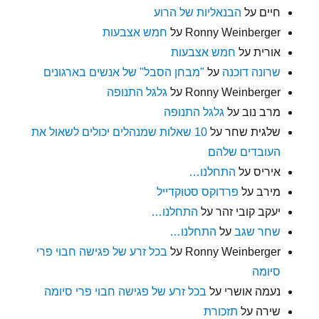
חיים
על
הבנאליות של הרוע
Ronny Weinberger
על
חמש אצבעות
אורית
על
חמש אצבעות
שרונה דוכנה
על
"מבחן הסבל" של אנשים בארגונים
Ronny Weinberger
על
גלגל התנופה
מרב נוב
על
גלגל התנופה
שלגית שחר
על
10 שאלות שמנהלים יכולים לשאול את
העובדים שלהם
איריס
על
התחלנו…
מירב
על
פרדוקס סטוקדייל
יעקב קובי זהר
על
התחלנו…
שחר שגב
על
התחלנו…
Ronny Weinberger
על
בכל זרע של פגישה חבוי פרי
סיומה
נעמה אושרי
על
בכל זרע של פגישה חבוי פרי סיומה
שירה
על
תזכורת