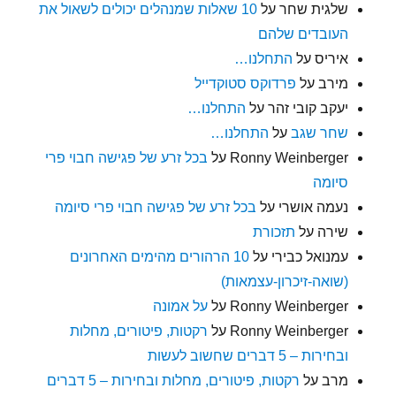
שלגית שחר
על
10 שאלות שמנהלים יכולים לשאול את
העובדים שלהם
איריס
על
התחלנו…
מירב
על
פרדוקס סטוקדייל
יעקב קובי זהר
על
התחלנו…
שחר שגב
על
התחלנו…
Ronny Weinberger
על
בכל זרע של פגישה חבוי פרי
סיומה
נעמה אושרי
על
בכל זרע של פגישה חבוי פרי סיומה
שירה
על
תזכורת
עמנואל כבירי
על
10 הרהורים מהימים האחרונים
(שואה-זיכרון-עצמאות)
Ronny Weinberger
על
על אמונה
Ronny Weinberger
על
רקטות, פיטורים, מחלות
ובחירות – 5 דברים שחשוב לעשות
מרב
על
רקטות, פיטורים, מחלות ובחירות – 5 דברים