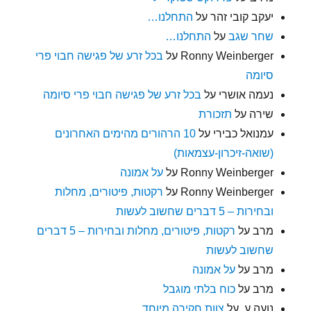
יעקב קובי זהר
על
התחלנו…
שחר שגב
על
התחלנו…
Ronny Weinberger
על
בכל זרע של פגישה חבוי פרי
סיומה
נעמה אושרי
על
בכל זרע של פגישה חבוי פרי סיומה
שירה
על
תזכורת
עמנואל כבירי
על
10 הרהורים מהימים האחרונים
(שואה-זיכרון-עצמאות)
Ronny Weinberger
על
על אמונה
Ronny Weinberger
על
רקטות, פיטורים, מחלות
ובחירות – 5 דברים שחשוב לעשות
מרב
על
רקטות, פיטורים, מחלות ובחירות – 5 דברים
שחשוב לעשות
מרב
על
על אמונה
מרב
על
כוח בלתי מוגבל
נועה ע.
על
צוות חקירה מיוחד