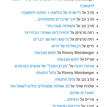
להקשבה
מרב
על
חיישנים של בולשיט + הזמנה להקשבה
מרב נוב
על
איך שדברים מתפתחים…
מרב נוב
על
משפחה קטנה מדי
רוזה מרציפן
על
תחזית ליום שאחרי הבחירות
רוזה מרציפן
על
כל קושי הוא שני דברים
חיים
על
הבנאליות של הרוע
Ronny Weinberger
על
חמש אצבעות
אורית
על
חמש אצבעות
שרונה דוכנה
על
"מבחן הסבל" של אנשים בארגונים
Ronny Weinberger
על
גלגל התנופה
מרב נוב
על
גלגל התנופה
שלגית שחר
על
10 שאלות שמנהלים יכולים לשאול את
העובדים שלהם
איריס
על
התחלנו…
מירב
על
פרדוקס סטוקדייל