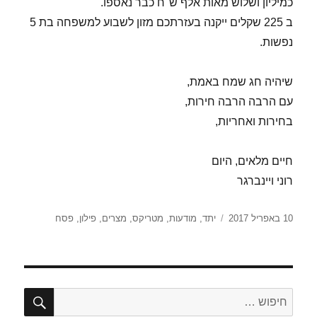
כמיליון ושלוש מאות אלף ש"ח כבר נאספו.
ב 225 שקלים ייקנה בעזרתכם מזון לשבוע למשפחה בת 5
נפשות.
שיהיה חג שמח באמת,
עם הרבה הרבה חירות,
בחירות ואחריות,
חיים מלאים, היום
רוני ויינברגר
פורסם
תגיות
10 באפריל 2017
יתד
,
מודעות
,
מטריקס
,
מצרים
,
פילון
,
פסח
בתאריך
חיפו
חפש: