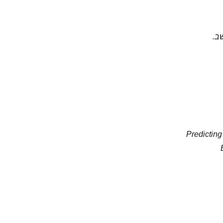
ב.
Predicting