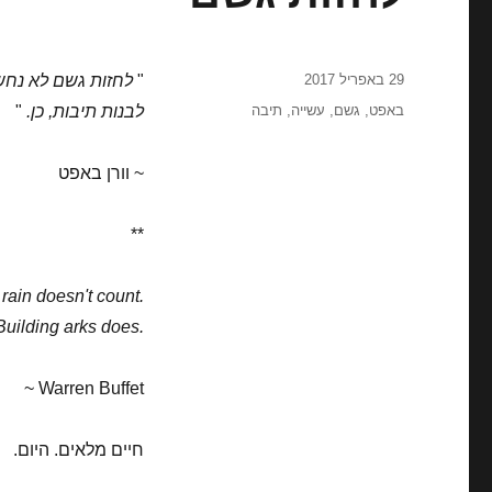
פורסם
29 באפריל 2017
"
לחזות גשם לא נחש
בתאריך
תגיות
באפט
,
גשם
,
עשייה
,
תיבה
לבנות תיבות, כן.
"
~ וורן באפט
**
 rain doesn't count.
Building arks does.
~ Warren Buffet
חיים מלאים. היום.