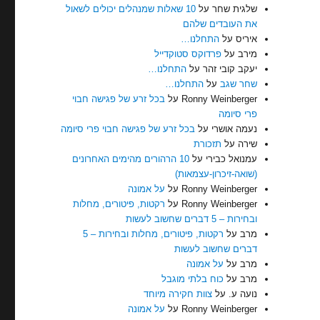
שלגית שחר
על
10 שאלות שמנהלים יכולים לשאול
את העובדים שלהם
איריס
על
התחלנו…
מירב
על
פרדוקס סטוקדייל
יעקב קובי זהר
על
התחלנו…
שחר שגב
על
התחלנו…
Ronny Weinberger
על
בכל זרע של פגישה חבוי
פרי סיומה
נעמה אושרי
על
בכל זרע של פגישה חבוי פרי סיומה
שירה
על
תזכורת
עמנואל כבירי
על
10 הרהורים מהימים האחרונים
(שואה-זיכרון-עצמאות)
Ronny Weinberger
על
על אמונה
Ronny Weinberger
על
רקטות, פיטורים, מחלות
ובחירות – 5 דברים שחשוב לעשות
מרב
על
רקטות, פיטורים, מחלות ובחירות – 5
דברים שחשוב לעשות
מרב
על
על אמונה
מרב
על
כוח בלתי מוגבל
נועה ע.
על
צוות חקירה מיוחד
Ronny Weinberger
על
על אמונה