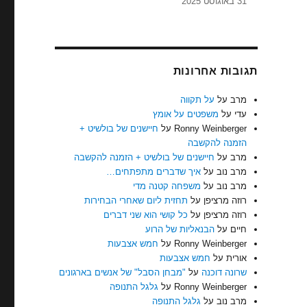
31 באוגוסט 2025
תגובות אחרונות
מרב
על
על תקווה
עדי
על
משפטים על אומץ
Ronny Weinberger
על
חיישנים של בולשיט +
הזמנה להקשבה
מרב
על
חיישנים של בולשיט + הזמנה להקשבה
מרב נוב
על
איך שדברים מתפתחים…
מרב נוב
על
משפחה קטנה מדי
רוזה מרציפן
על
תחזית ליום שאחרי הבחירות
רוזה מרציפן
על
כל קושי הוא שני דברים
חיים
על
הבנאליות של הרוע
Ronny Weinberger
על
חמש אצבעות
אורית
על
חמש אצבעות
שרונה דוכנה
על
"מבחן הסבל" של אנשים בארגונים
Ronny Weinberger
על
גלגל התנופה
מרב נוב
על
גלגל התנופה