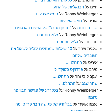
רוזה מרציפן
על
כל קושי הוא שני דברים
חיים
על
הבנאליות של הרוע
Ronny Weinberger
על
חמש אצבעות
אורית
על
חמש אצבעות
שרונה דוכנה
על
"מבחן הסבל" של אנשים בארגונים
Ronny Weinberger
על
גלגל התנופה
מרב נוב
על
גלגל התנופה
שלגית שחר
על
10 שאלות שמנהלים יכולים לשאול את
העובדים שלהם
איריס
על
התחלנו…
מירב
על
פרדוקס סטוקדייל
יעקב קובי זהר
על
התחלנו…
שחר שגב
על
התחלנו…
Ronny Weinberger
על
בכל זרע של פגישה חבוי פרי
סיומה
נעמה אושרי
על
בכל זרע של פגישה חבוי פרי סיומה