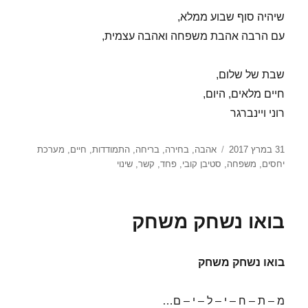
שיהיה סוף שבוע ממלא,
עם הרבה אהבת משפחה ואהבה עצמית,
שבת של שלום,
חיים מלאים, היום,
רוני ויינברגר
פורסם
תגיות
31 במרץ 2017
אהבה
,
בחירה
,
בריחה
,
התמודדות
,
חיים
,
מערכת
בתאריך
יחסים
,
משפחה
,
סטיבן קובי
,
פחד
,
קשר
,
שינוי
בואו נשחק משחק
בואו נשחק משחק
מ – ת – ח – י – ל – י – ם…