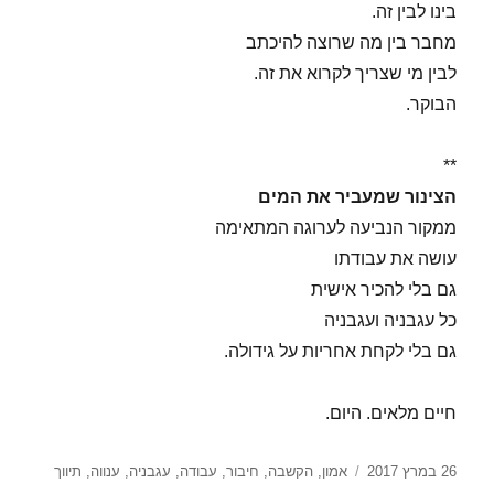
בינו לבין זה.
מחבר בין מה שרוצה להיכתב
לבין מי שצריך לקרוא את זה.
הבוקר.
**
הצינור שמעביר את המים
ממקור הנביעה לערוגה המתאימה
עושה את עבודתו
גם בלי להכיר אישית
כל עגבניה ועגבניה
גם בלי לקחת אחריות על גידולה.
חיים מלאים. היום.
פורסם
תגיות
26 במרץ 2017
אמון
,
הקשבה
,
חיבור
,
עבודה
,
עגבניה
,
ענווה
,
תיווך
בתאריך