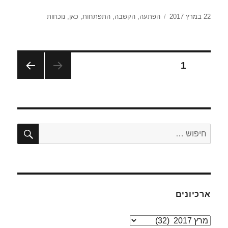
פורסם
תגיות
22 במרץ 2017
הפתעה
,
הקשבה
,
התפתחות
,
כאן
,
נוכחות
בתאריך
ניווט
עמוד
1
עמוד
הבא
חיפו
חפש:
ארכיונים
ארכיונים