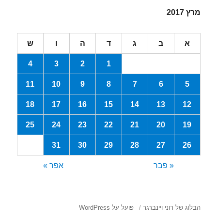
מרץ 2017
א
ב
ג
ד
ה
ו
ש
4
3
2
1
11
10
9
8
7
6
5
18
17
16
15
14
13
12
25
24
23
22
21
20
19
31
30
29
28
27
26
« פבר
אפר »
הבלוג של רוני ויינברגר
פועל על WordPress