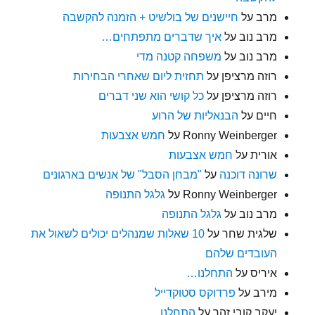
מרב
על
חיישנים של בולשיט + הזמנה להקשבה
מרב נוב
על
איך שדברים מתפתחים…
מרב נוב
על
משפחה קטנה מדי
רוזה מרציפן
על
תחזית ליום שאחרי הבחירות
רוזה מרציפן
על
כל קושי הוא שני דברים
חיים
על
הבנאליות של הרוע
Ronny Weinberger
על
חמש אצבעות
אורית
על
חמש אצבעות
שרונה דוכנה
על
"מבחן הסבל" של אנשים בארגונים
Ronny Weinberger
על
גלגל התנופה
מרב נוב
על
גלגל התנופה
שלגית שחר
על
10 שאלות שמנהלים יכולים לשאול את
העובדים שלהם
איריס
על
התחלנו…
מירב
על
פרדוקס סטוקדייל
יעקב קובי זהר
על
התחלנו…