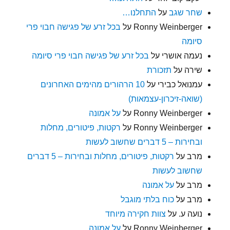
שחר שגב
על
התחלנו…
Ronny Weinberger
על
בכל זרע של פגישה חבוי פרי
סיומה
נעמה אושרי
על
בכל זרע של פגישה חבוי פרי סיומה
שירה
על
תזכורת
עמנואל כבירי
על
10 הרהורים מהימים האחרונים
(שואה-זיכרון-עצמאות)
Ronny Weinberger
על
על אמונה
Ronny Weinberger
על
רקטות, פיטורים, מחלות
ובחירות – 5 דברים שחשוב לעשות
מרב
על
רקטות, פיטורים, מחלות ובחירות – 5 דברים
שחשוב לעשות
מרב
על
על אמונה
מרב
על
כוח בלתי מוגבל
נועה ע.
על
צוות חקירה מיוחד
Ronny Weinberger
על
על אמונה