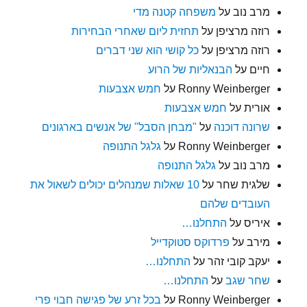
מרב נוב
על
משפחה קטנה מדי
רוזה מרציפן
על
תחזית ליום שאחרי הבחירות
רוזה מרציפן
על
כל קושי הוא שני דברים
חיים
על
הבנאליות של הרוע
Ronny Weinberger
על
חמש אצבעות
אורית
על
חמש אצבעות
שרונה דוכנה
על
"מבחן הסבל" של אנשים בארגונים
Ronny Weinberger
על
גלגל התנופה
מרב נוב
על
גלגל התנופה
שלגית שחר
על
10 שאלות שמנהלים יכולים לשאול את
העובדים שלהם
איריס
על
התחלנו…
מירב
על
פרדוקס סטוקדייל
יעקב קובי זהר
על
התחלנו…
שחר שגב
על
התחלנו…
Ronny Weinberger
על
בכל זרע של פגישה חבוי פרי