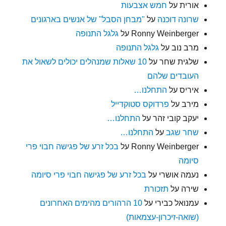
אורית
על
חמש אצבעות
שרונה דוכנה
על
"מבחן הסבל" של אנשים בארגונים
Ronny Weinberger
על
גלגל התנופה
מרב נוב
על
גלגל התנופה
שלגית שחר
על
10 שאלות שמנהלים יכולים לשאול את
העובדים שלהם
איריס
על
התחלנו…
מירב
על
פרדוקס סטוקדייל
יעקב קובי זהר
על
התחלנו…
שחר שגב
על
התחלנו…
Ronny Weinberger
על
בכל זרע של פגישה חבוי פרי
סיומה
נעמה אושרי
על
בכל זרע של פגישה חבוי פרי סיומה
שירה
על
תזכורת
עמנואל כבירי
על
10 הרהורים מהימים האחרונים
(שואה-זיכרון-עצמאות)