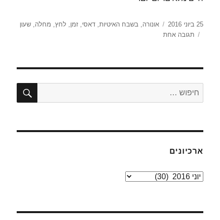
פורסם
תגיות
25 ביוני 2016
אונורה
,
בשבח האיטיות
,
דאסי
,
זמן
,
לחץ
,
מחלה
,
שעון
בתאריך
על
תגובה אחת
י"ט
סיון
–
מחלת
זמן
חיפו
חפש:
ארכיונים
ארכיונים