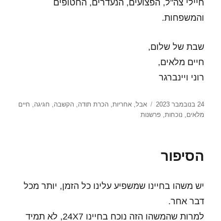
חיילי צה"ל, הפצועים, הנעדרים, החטופים
והמשפחות.
שבת של שלום,
חיים מלאים,
רוני ויינברגר
פורסם
תגיות
24 בנובמבר 2023
אבל
,
אחריות
,
הכרת תודה
,
הקשבה
,
חגיגה
,
חיים
בתאריך
מלאים
,
נוכחות
,
פרשנות
הסיפור
יש משהו בחיינו שמשפיע עלינו כל הזמן, יותר מכל
דבר אחר.
למרות שהמשהו הזה נוכח בחיינו 24X7, לא תמיד