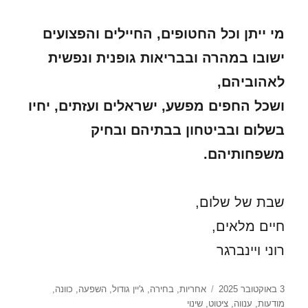
מי ייתן וכל החטופים, החיילים והפצועים
ישובו במהרה ובבריאות גופנית ונפשית
לאהוביהם,
ושכל החפים מפשע, ישראלים ועזתים, יחיו
בשלום ובביטחון בבתיהם ובחיק
משפחותיהם.
שבת של שלום,
חיים מלאים,
רוני ויינברגר
פורסם
תגיות
3 באוקטובר 2025
אחריות
,
בחירה
,
ג'יין גודול
,
השפעה
,
כוונה
,
בתאריך
מודעות
,
ענווה
,
ציטוט
,
שינוי