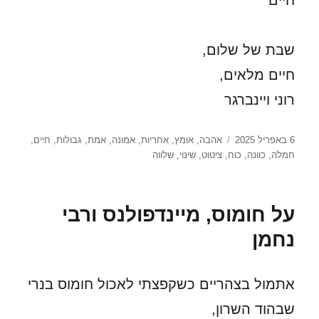
חיים
שבת של שלום,
חיים מלאים,
רוני ויינברגר
פורסם
תגיות
6 באפריל 2025
אהבה
,
אומץ
,
אחריות
,
אמונה
,
אמת
,
גבולות
,
חיים
,
בתאריך
חמלה
,
כוונה
,
כוח
,
ציטוט
,
שינוי
,
שלווה
על חומוס, מיינדפולנס ורבי
נחמן
אתמול בצהריים כשקפצתי לאכול חומוס בנרי
שבהוד השרון,