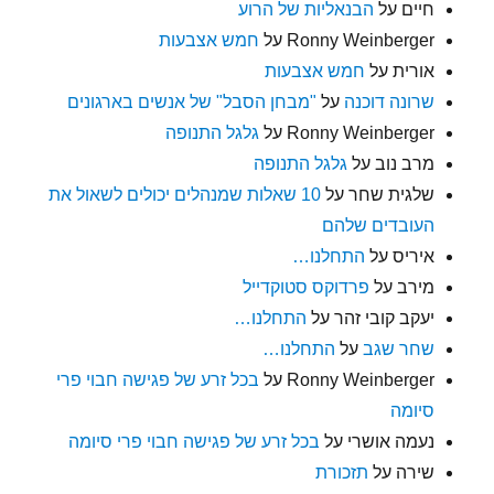
חיים
על
הבנאליות של הרוע
Ronny Weinberger
על
חמש אצבעות
אורית
על
חמש אצבעות
שרונה דוכנה
על
"מבחן הסבל" של אנשים בארגונים
Ronny Weinberger
על
גלגל התנופה
מרב נוב
על
גלגל התנופה
שלגית שחר
על
10 שאלות שמנהלים יכולים לשאול את
העובדים שלהם
איריס
על
התחלנו…
מירב
על
פרדוקס סטוקדייל
יעקב קובי זהר
על
התחלנו…
שחר שגב
על
התחלנו…
Ronny Weinberger
על
בכל זרע של פגישה חבוי פרי
סיומה
נעמה אושרי
על
בכל זרע של פגישה חבוי פרי סיומה
שירה
על
תזכורת