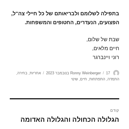
בתפילה לשלומם ולבריאותם של כל חיילי צה"ל,
הפצועים, הנעדרים, החטופים והמשפחות.
שבת של שלום,
חיים מלאים,
רוני ויינברגר
מחבר
פורסם
תגיות
17 בנובמבר 2023
Ronny Weinberger
אחריות
,
בחירה
,
בתאריך
התמדה
,
התפתחות
,
חיים
,
שינוי
ניווט
קודם
הגלולה הכחולה והגלולה האדומה
הפוסט
הקודם: