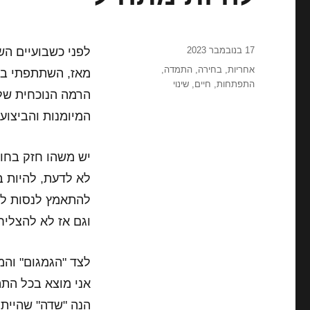
פורסם
17 בנובמבר 2023
לפני כשבועיים הש
בתאריך
תגיות
אחריות
,
בחירה
,
התמדה
,
מאז, השתתפתי בע
התפתחות
,
חיים
,
שינוי
הרמה הנוכחית שלי
המיומנות והביצוע
יש משהו חזק בחוו
לא לדעת, להיות ב
להתאמץ לנסות לע
וגם אז לא להצליח
לצד "הגמגום" והמ
אני מוצא בכל התה
הנה "שדה" שהייתי