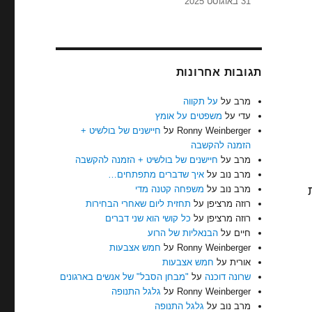
31 באוגוסט 2025
תגובות אחרונות
מרב
על
על תקווה
עדי
על
משפטים על אומץ
Ronny Weinberger
על
חיישנים של בולשיט +
הזמנה להקשבה
מרב
על
חיישנים של בולשיט + הזמנה להקשבה
מרב נוב
על
איך שדברים מתפתחים…
מרב נוב
על
משפחה קטנה מדי
רוזה מרציפן
על
תחזית ליום שאחרי הבחירות
רוזה מרציפן
על
כל קושי הוא שני דברים
חיים
על
הבנאליות של הרוע
Ronny Weinberger
על
חמש אצבעות
אורית
על
חמש אצבעות
שרונה דוכנה
על
"מבחן הסבל" של אנשים בארגונים
Ronny Weinberger
על
גלגל התנופה
מרב נוב
על
גלגל התנופה