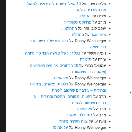
שלגית שחר
על
10 שאלות שמנהלים יכולים לשאול
את העובדים שלהם
איריס
על
התחלנו…
מירב
על
פרדוקס סטוקדייל
יעקב קובי זהר
על
התחלנו…
שחר שגב
על
התחלנו…
Ronny Weinberger
על
בכל זרע של פגישה חבוי
פרי סיומה
נעמה אושרי
על
בכל זרע של פגישה חבוי פרי סיומה
שירה
על
תזכורת
עמנואל כבירי
על
10 הרהורים מהימים האחרונים
(שואה-זיכרון-עצמאות)
Ronny Weinberger
על
על אמונה
Ronny Weinberger
על
רקטות, פיטורים, מחלות
ובחירות – 5 דברים שחשוב לעשות
מרב
על
רקטות, פיטורים, מחלות ובחירות – 5
דברים שחשוב לעשות
מרב
על
על אמונה
מרב
על
כוח בלתי מוגבל
נועה ע.
על
צוות חקירה מיוחד
Ronny Weinberger
על
על אמונה