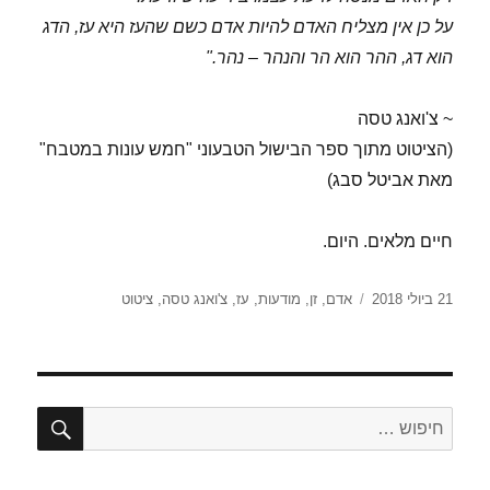
על כן אין מצליח האדם להיות אדם כשם שהעז היא עז, הדג
הוא דג, ההר הוא הר והנהר – נהר."
~ צ'ואנג טסה
(הציטוט מתוך ספר הבישול הטבעוני "חמש עונות במטבח"
מאת אביטל סבג)
חיים מלאים. היום.
פורסם
תגיות
21 ביולי 2018
אדם
,
זן
,
מודעות
,
עז
,
צ'ואנג טסה
,
ציטוט
בתאריך
חיפו
חפש: