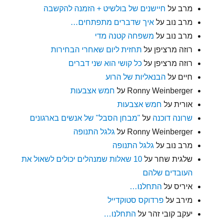
מרב
על
חיישנים של בולשיט + הזמנה להקשבה
מרב נוב
על
איך שדברים מתפתחים…
מרב נוב
על
משפחה קטנה מדי
רוזה מרציפן
על
תחזית ליום שאחרי הבחירות
רוזה מרציפן
על
כל קושי הוא שני דברים
חיים
על
הבנאליות של הרוע
Ronny Weinberger
על
חמש אצבעות
אורית
על
חמש אצבעות
שרונה דוכנה
על
"מבחן הסבל" של אנשים בארגונים
Ronny Weinberger
על
גלגל התנופה
מרב נוב
על
גלגל התנופה
שלגית שחר
על
10 שאלות שמנהלים יכולים לשאול את
העובדים שלהם
איריס
על
התחלנו…
מירב
על
פרדוקס סטוקדייל
יעקב קובי זהר
על
התחלנו…