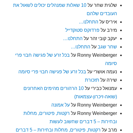
שלגית שחר
על
10 שאלות שמנהלים יכולים לשאול את
העובדים שלהם
איריס
על
התחלנו…
מירב
על
פרדוקס סטוקדייל
יעקב קובי זהר
על
התחלנו…
שחר שגב
על
התחלנו…
Ronny Weinberger
על
בכל זרע של פגישה חבוי פרי
סיומה
נעמה אושרי
על
בכל זרע של פגישה חבוי פרי סיומה
שירה
על
תזכורת
עמנואל כבירי
על
10 הרהורים מהימים האחרונים
(שואה-זיכרון-עצמאות)
Ronny Weinberger
על
על אמונה
Ronny Weinberger
על
רקטות, פיטורים, מחלות
ובחירות – 5 דברים שחשוב לעשות
מרב
על
רקטות, פיטורים, מחלות ובחירות – 5 דברים