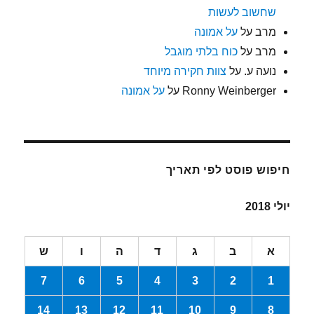
שחשוב לעשות
מרב
על
על אמונה
מרב
על
כוח בלתי מוגבל
נועה ע.
על
צוות חקירה מיוחד
Ronny Weinberger
על
על אמונה
חיפוש פוסט לפי תאריך
יולי 2018
א
ב
ג
ד
ה
ו
ש
7
6
5
4
3
2
1
14
13
12
11
10
9
8