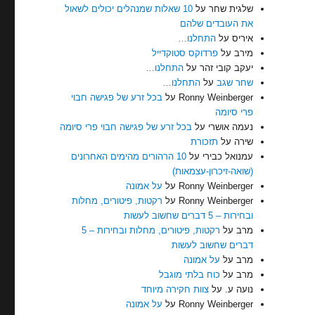
שלגית שחר
על
10 שאלות שמנהלים יכולים לשאול
את העובדים שלהם
איריס
על
התחלנו…
מירב
על
פרדוקס סטוקדייל
יעקב קובי זהר
על
התחלנו…
שחר שגב
על
התחלנו…
Ronny Weinberger
על
בכל זרע של פגישה חבוי
פרי סיומה
נעמה אושרי
על
בכל זרע של פגישה חבוי פרי סיומה
שירה
על
תזכורת
עמנואל כבירי
על
10 הרהורים מהימים האחרונים
(שואה-זיכרון-עצמאות)
Ronny Weinberger
על
על אמונה
Ronny Weinberger
על
רקטות, פיטורים, מחלות
ובחירות – 5 דברים שחשוב לעשות
מרב
על
רקטות, פיטורים, מחלות ובחירות – 5
דברים שחשוב לעשות
מרב
על
על אמונה
מרב
על
כוח בלתי מוגבל
נועה ע.
על
צוות חקירה מיוחד
Ronny Weinberger
על
על אמונה