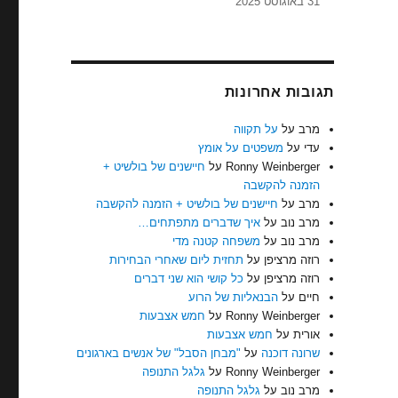
31 באוגוסט 2025
תגובות אחרונות
מרב
על
על תקווה
עדי
על
משפטים על אומץ
Ronny Weinberger
על
חיישנים של בולשיט +
הזמנה להקשבה
מרב
על
חיישנים של בולשיט + הזמנה להקשבה
מרב נוב
על
איך שדברים מתפתחים…
מרב נוב
על
משפחה קטנה מדי
רוזה מרציפן
על
תחזית ליום שאחרי הבחירות
רוזה מרציפן
על
כל קושי הוא שני דברים
חיים
על
הבנאליות של הרוע
Ronny Weinberger
על
חמש אצבעות
אורית
על
חמש אצבעות
שרונה דוכנה
על
"מבחן הסבל" של אנשים בארגונים
Ronny Weinberger
על
גלגל התנופה
מרב נוב
על
גלגל התנופה