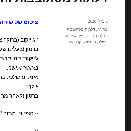
פורסם
6 ביולי 2018
ציטוט של שיחה מתוך הסר
בתאריך
תגיות
בחירה
,
דלתות מסתובבות
,
הצלחה
,
חיים
,
חיים שפירא
,
" ג'ייקוב (ברוקר צ
כישלון
,
מונדיאל
,
קרב עשר
ברטון (בעלים של
ג'ייקוב:
מהו סכום
באושר ועושר.
אומרים שלכל בן 
שלך?
ברטון (לאחר מח
~ הציטוט מתוך "
**