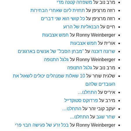
מרב נוב
על
משפחה קטנה מדי
רוזה מרציפן
על
תחזית ליום שאחרי הבחירות
רוזה מרציפן
על
כל קושי הוא שני דברים
חיים
על
הבנאליות של הרוע
Ronny Weinberger
על
חמש אצבעות
אורית
על
חמש אצבעות
שרונה דוכנה
על
"מבחן הסבל" של אנשים בארגונים
Ronny Weinberger
על
גלגל התנופה
מרב נוב
על
גלגל התנופה
שלגית שחר
על
10 שאלות שמנהלים יכולים לשאול את
העובדים שלהם
איריס
על
התחלנו…
מירב
על
פרדוקס סטוקדייל
יעקב קובי זהר
על
התחלנו…
שחר שגב
על
התחלנו…
Ronny Weinberger
על
בכל זרע של פגישה חבוי פרי