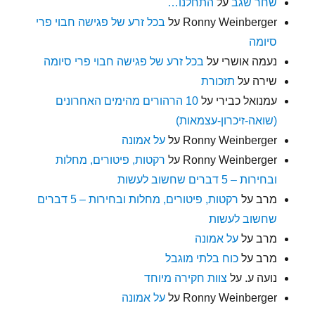
שחר שגב
על
התחלנו…
Ronny Weinberger
על
בכל זרע של פגישה חבוי פרי
סיומה
נעמה אושרי
על
בכל זרע של פגישה חבוי פרי סיומה
שירה
על
תזכורת
עמנואל כבירי
על
10 הרהורים מהימים האחרונים
(שואה-זיכרון-עצמאות)
Ronny Weinberger
על
על אמונה
Ronny Weinberger
על
רקטות, פיטורים, מחלות
ובחירות – 5 דברים שחשוב לעשות
מרב
על
רקטות, פיטורים, מחלות ובחירות – 5 דברים
שחשוב לעשות
מרב
על
על אמונה
מרב
על
כוח בלתי מוגבל
נועה ע.
על
צוות חקירה מיוחד
Ronny Weinberger
על
על אמונה