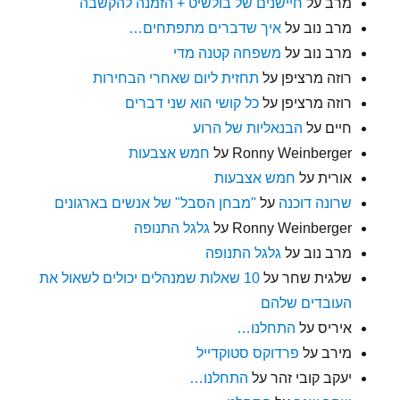
מרב
על
חיישנים של בולשיט + הזמנה להקשבה
מרב נוב
על
איך שדברים מתפתחים…
מרב נוב
על
משפחה קטנה מדי
רוזה מרציפן
על
תחזית ליום שאחרי הבחירות
רוזה מרציפן
על
כל קושי הוא שני דברים
חיים
על
הבנאליות של הרוע
Ronny Weinberger
על
חמש אצבעות
אורית
על
חמש אצבעות
שרונה דוכנה
על
"מבחן הסבל" של אנשים בארגונים
Ronny Weinberger
על
גלגל התנופה
מרב נוב
על
גלגל התנופה
שלגית שחר
על
10 שאלות שמנהלים יכולים לשאול את
העובדים שלהם
איריס
על
התחלנו…
מירב
על
פרדוקס סטוקדייל
יעקב קובי זהר
על
התחלנו…