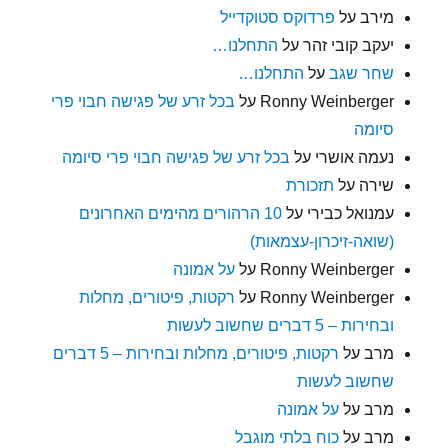
מירב
על
פרדוקס סטוקדייל
יעקב קובי זהר
על
התחלנו…
שחר שגב
על
התחלנו…
Ronny Weinberger
על
בכל זרע של פגישה חבוי פרי
סיומה
נעמה אושרי
על
בכל זרע של פגישה חבוי פרי סיומה
שירה
על
תזכורת
עמנואל כבירי
על
10 הרהורים מהימים האחרונים
(שואה-זיכרון-עצמאות)
Ronny Weinberger
על
על אמונה
Ronny Weinberger
על
רקטות, פיטורים, מחלות
ובחירות – 5 דברים שחשוב לעשות
מרב
על
רקטות, פיטורים, מחלות ובחירות – 5 דברים
שחשוב לעשות
מרב
על
על אמונה
מרב
על
כוח בלתי מוגבל