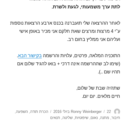
לתת ערך משמעותי, לגעת ולשרת.
לאחר ההרצאה שלי תועברנה בכנס ארבע הרצאות נוספות
ע"י 4 מרצות ומרצים שאת חלקם אני מכיר באופן אישי
ועליהם אני ממליץ בחום רב.
התוכניה המלאה, פרטים, עלויות והרשמה
בקישור הבא
.
(שימו לב שההרשמה אינה דרכי + בואו להגיד שלום אם
תהיו שם ..).
שתהיה שבת של שלום,
חיים מלאים. יום יום.
מחבר
פורסם
תגיות
22 ביולי 2016
Ronny Weinberger
הכרת תודה
,
השפעה
,
בתאריך
חיבור
,
מתנה
,
נאום
,
שיפוטיות
,
שליטה
,
תנאים