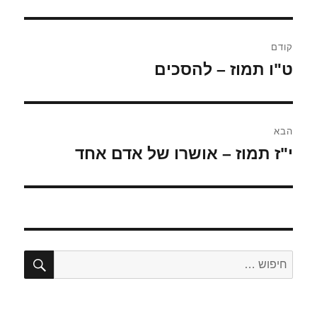
ניווט
קודם
ט"ו תמוז – להסכים
הפוסט
הקודם:
הבא
י"ז תמוז – אושרו של אדם אחד
הפוסט
הבא:
חיפו
חפש: