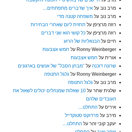
מרב נוב
על
איך שדברים מתפתחים…
מרב נוב
על
משפחה קטנה מדי
רוזה מרציפן
על
תחזית ליום שאחרי הבחירות
רוזה מרציפן
על
כל קושי הוא שני דברים
חיים
על
הבנאליות של הרוע
Ronny Weinberger
על
חמש אצבעות
אורית
על
חמש אצבעות
שרונה דוכנה
על
"מבחן הסבל" של אנשים בארגונים
Ronny Weinberger
על
גלגל התנופה
מרב נוב
על
גלגל התנופה
שלגית שחר
על
10 שאלות שמנהלים יכולים לשאול את
העובדים שלהם
איריס
על
התחלנו…
מירב
על
פרדוקס סטוקדייל
יעקב קובי זהר
על
התחלנו…
שחר שגב
על
התחלנו…