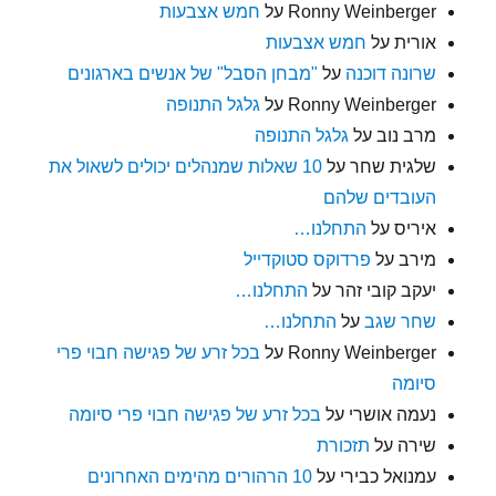
Ronny Weinberger
על
חמש אצבעות
אורית
על
חמש אצבעות
שרונה דוכנה
על
"מבחן הסבל" של אנשים בארגונים
Ronny Weinberger
על
גלגל התנופה
מרב נוב
על
גלגל התנופה
שלגית שחר
על
10 שאלות שמנהלים יכולים לשאול את
העובדים שלהם
איריס
על
התחלנו…
מירב
על
פרדוקס סטוקדייל
יעקב קובי זהר
על
התחלנו…
שחר שגב
על
התחלנו…
Ronny Weinberger
על
בכל זרע של פגישה חבוי פרי
סיומה
נעמה אושרי
על
בכל זרע של פגישה חבוי פרי סיומה
שירה
על
תזכורת
עמנואל כבירי
על
10 הרהורים מהימים האחרונים