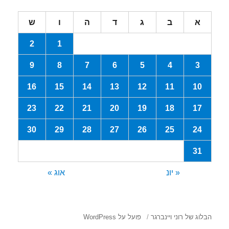
א
ב
ג
ד
ה
ו
ש
2
1
9
8
7
6
5
4
3
16
15
14
13
12
11
10
23
22
21
20
19
18
17
30
29
28
27
26
25
24
31
« יונ
אוג »
הבלוג של רוני ויינברגר
פועל על WordPress