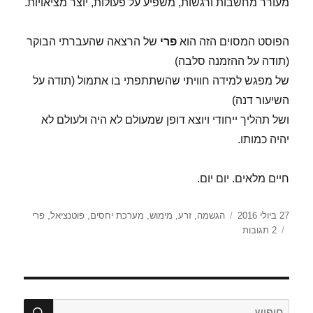
מעורר מחשבות ורגשות, משפיע על פעולות, יוצר מציאויות.
הפוסט המסוים הזה הוא
פרי
של הרצאה שהעברתי הבוקר
(תודה על ההזמנה סלבה)
של מפגש למידה חוויתי שהשתתפתי בו אתמול (תודה על
השיעור דנה)
ושל תהליך ייחודי ויוצא דופן שמעולם לא היה ולעולם לא
יהיה כמותו.
חיים מלאים. יום יום.
פורסם
תגיות
27 ביולי 2016
הגשמה
,
זרע
,
מימוש
,
מערכת יחסים
,
פוטנציאל
,
פרי
בתאריך
על
2 תגובות
כ"א
תמוז
–
רגעים,
זרעים
חיפו
חפש: