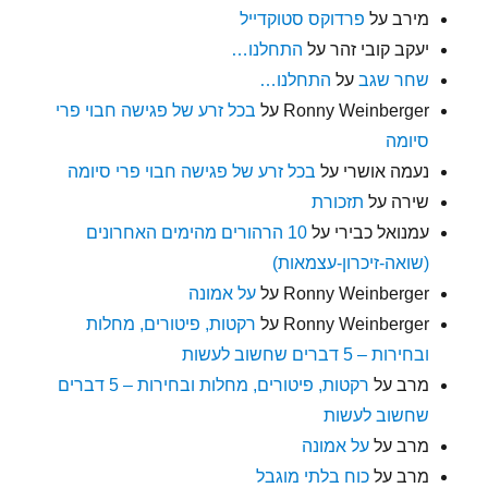
מירב
על
פרדוקס סטוקדייל
יעקב קובי זהר
על
התחלנו…
שחר שגב
על
התחלנו…
Ronny Weinberger
על
בכל זרע של פגישה חבוי פרי
סיומה
נעמה אושרי
על
בכל זרע של פגישה חבוי פרי סיומה
שירה
על
תזכורת
עמנואל כבירי
על
10 הרהורים מהימים האחרונים
(שואה-זיכרון-עצמאות)
Ronny Weinberger
על
על אמונה
Ronny Weinberger
על
רקטות, פיטורים, מחלות
ובחירות – 5 דברים שחשוב לעשות
מרב
על
רקטות, פיטורים, מחלות ובחירות – 5 דברים
שחשוב לעשות
מרב
על
על אמונה
מרב
על
כוח בלתי מוגבל