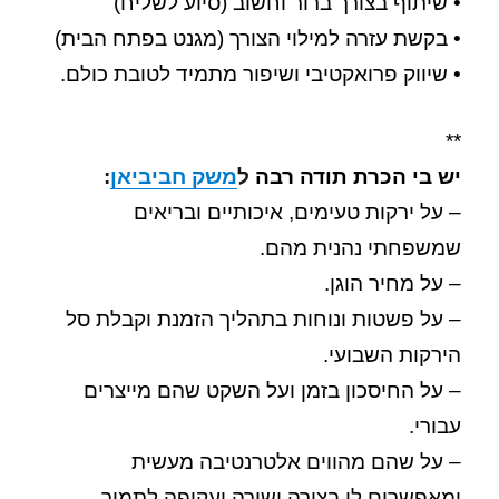
• שיתוף בצורך ברור וחשוב (סיוע לשליח)
• בקשת עזרה למילוי הצורך (מגנט בפתח הבית)
• שיווק פרואקטיבי ושיפור מתמיד לטובת כולם.
**
יש בי הכרת תודה רבה
ל
משק חביביאן
:
– על ירקות טעימים, איכותיים ובריאים
שמשפחתי נהנית מהם.
– על מחיר הוגן.
– על פשטות ונוחות בתהליך הזמנת וקבלת סל
הירקות השבועי.
– על החיסכון בזמן ועל השקט שהם מייצרים
עבורי.
– על שהם מהווים אלטרנטיבה מעשית
ומאפשרים לי בצורה ישירה ועקיפה לתמוך