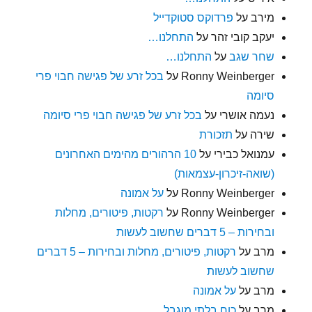
מירב
על
פרדוקס סטוקדייל
יעקב קובי זהר
על
התחלנו…
שחר שגב
על
התחלנו…
Ronny Weinberger
על
בכל זרע של פגישה חבוי פרי
סיומה
נעמה אושרי
על
בכל זרע של פגישה חבוי פרי סיומה
שירה
על
תזכורת
עמנואל כבירי
על
10 הרהורים מהימים האחרונים
(שואה-זיכרון-עצמאות)
Ronny Weinberger
על
על אמונה
Ronny Weinberger
על
רקטות, פיטורים, מחלות
ובחירות – 5 דברים שחשוב לעשות
מרב
על
רקטות, פיטורים, מחלות ובחירות – 5 דברים
שחשוב לעשות
מרב
על
על אמונה
מרב
על
כוח בלתי מוגבל