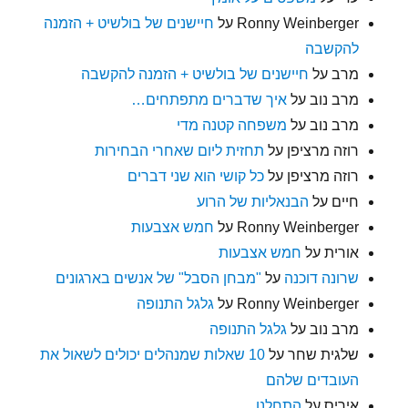
Ronny Weinberger
על
חיישנים של בולשיט + הזמנה
להקשבה
מרב
על
חיישנים של בולשיט + הזמנה להקשבה
מרב נוב
על
איך שדברים מתפתחים…
מרב נוב
על
משפחה קטנה מדי
רוזה מרציפן
על
תחזית ליום שאחרי הבחירות
רוזה מרציפן
על
כל קושי הוא שני דברים
חיים
על
הבנאליות של הרוע
Ronny Weinberger
על
חמש אצבעות
אורית
על
חמש אצבעות
שרונה דוכנה
על
"מבחן הסבל" של אנשים בארגונים
Ronny Weinberger
על
גלגל התנופה
מרב נוב
על
גלגל התנופה
שלגית שחר
על
10 שאלות שמנהלים יכולים לשאול את
העובדים שלהם
איריס
על
התחלנו…