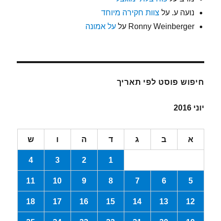
נועה ע.
על
צוות חקירה מיוחד
Ronny Weinberger
על
על אמונה
חיפוש פוסט לפי תאריך
יוני 2016
א
ב
ג
ד
ה
ו
ש
4
3
2
1
11
10
9
8
7
6
5
18
17
16
15
14
13
12