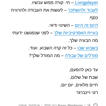
Longplayer
– חי. קורה ממש עכשיו.
לעבוד ולהשתכר
– לעשות את העבודה ולהרוויח
כסף.
היום זה היום
– השינוי ודאי.
בעיית האסרטיביות שלך
– לפני שנפגשנו ידעתי
מה הבעיה שלך.
בשבוע שבו
– כל זה קרה השבוע. ועוד.
מודלים של עבודה
– מה המודל שלך?
עד כאן להפעם,
שבת של שלום,
חיים מלאים, יום יום,
רוני ויינברגר
מחבר
פורסם
תגיות
24 ביוני 2016
Ronny Weinberger
אכפתיות
,
אנשים
,