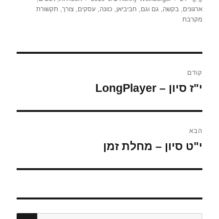
בתאריך
ארגונים
,
בקשה
,
גם וגם
,
חביביאן
,
כוונה
,
עסקים
,
צורך
,
תקשורת
מקרבת
ניווט
קודם
י"ז סיון – LongPlayer
הפוסט
הקודם:
הבא
י"ט סיון – מחלת זמן
הפוסט
הבא:
חיפו