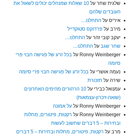
שלגית שחר
על
10 שאלות שמנהלים יכולים לשאול את
העובדים שלהם
איריס
על
התחלנו…
מירב
על
פרדוקס סטוקדייל
יעקב קובי זהר
על
התחלנו…
שחר שגב
על
התחלנו…
Ronny Weinberger
על
בכל זרע של פגישה חבוי פרי
סיומה
נעמה אושרי
על
בכל זרע של פגישה חבוי פרי סיומה
שירה
על
תזכורת
עמנואל כבירי
על
10 הרהורים מהימים האחרונים
(שואה-זיכרון-עצמאות)
Ronny Weinberger
על
על אמונה
Ronny Weinberger
על
רקטות, פיטורים, מחלות
ובחירות – 5 דברים שחשוב לעשות
מרב
על
רקטות, פיטורים, מחלות ובחירות – 5 דברים