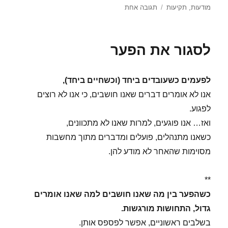
בתאריך
על
מודעות
,
תקיעות
תגובה אחת
איך
מעבירים
למישהו
לסגור את הפער
תקוע
משוב
שהוא
לפעמים כשעובדים ביחד (וכשחיים ביחד),
תקוע
?
אנו לא אומרים דברים שאנו חושבים, כי אנו לא רוצים
לפגוע.
ואז… אנו פוגעים, למרות שאנו לא מתכוונים,
כשאנו מתנהלים, פועלים ומדברים מתוך מחשבות
מסוימות שהאחר לא מודע להן.
**
כשהפער בין מה שאנו חושבים למה שאנו אומרים
גדול, התחושות מורגשות.
בשלבים ראשוניים, אפשר לפספס אותן.