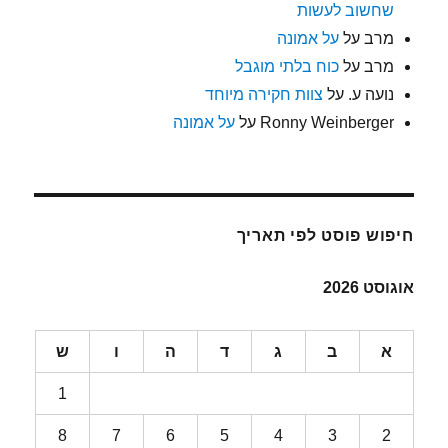
שחשוב לעשות
מרב
על
על אמונה
מרב
על
כוח בלתי מוגבל
נועה ע.
על
צוות חקירה מיוחד
Ronny Weinberger
על
על אמונה
חיפוש פוסט לפי תאריך
אוגוסט 2026
א
ב
ג
ד
ה
ו
ש
1
8
7
6
5
4
3
2