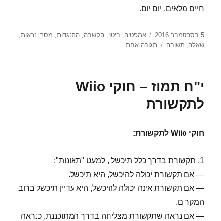
חיים מלאים. יום יום.
פורסם
תגיות
5 בספטמבר 2016
אמפטיה
,
ביטוי
,
הקשבה
,
התנגדות
,
מסר
,
נראות
,
בתאריך
על
שאלה
,
תשובה
תגובה אחת
ב'
אלול
–
י"ח תמוז – חוקי Wiio
שאלה
שלא
לתקשורת
מחפשת
תשובה
חוקי Wiio לתקשורת:
1. תקשורת בדרך כלל תיכשל , למעט "תאונות":
— אם תקשורת יכולה להיכשל, היא תיכשל.
— אם תקשורת אינה יכולה להיכשל, היא עדיין תיכשל ברוב
המקרים.
— אם נראה שתקשורת מצליחה בדרך המתוכננת, כנראה