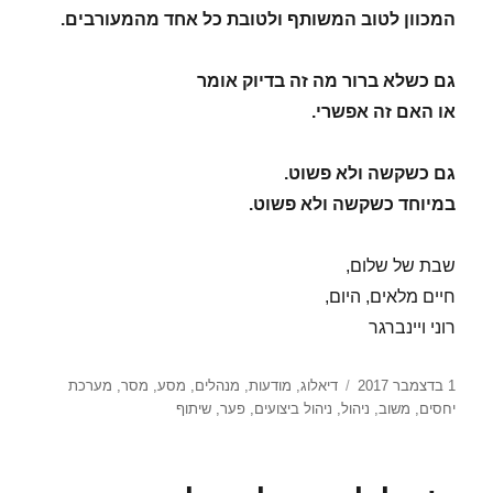
המכוון לטוב המשותף ולטובת כל אחד מהמעורבים.
גם כשלא ברור מה זה בדיוק אומר
או האם זה אפשרי.
גם כשקשה ולא פשוט.
במיוחד כשקשה ולא פשוט.
שבת של שלום,
חיים מלאים, היום,
רוני ויינברגר
פורסם
תגיות
1 בדצמבר 2017
דיאלוג
,
מודעות
,
מנהלים
,
מסע
,
מסר
,
מערכת
בתאריך
יחסים
,
משוב
,
ניהול
,
ניהול ביצועים
,
פער
,
שיתוף