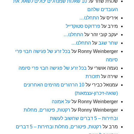
שלגית שחר
על
10 שאלות שמנהלים יכולים לשאול את
העובדים שלהם
איריס
על
התחלנו…
מירב
על
פרדוקס סטוקדייל
יעקב קובי זהר
על
התחלנו…
שחר שגב
על
התחלנו…
Ronny Weinberger
על
בכל זרע של פגישה חבוי פרי
סיומה
נעמה אושרי
על
בכל זרע של פגישה חבוי פרי סיומה
שירה
על
תזכורת
עמנואל כבירי
על
10 הרהורים מהימים האחרונים
(שואה-זיכרון-עצמאות)
Ronny Weinberger
על
על אמונה
Ronny Weinberger
על
רקטות, פיטורים, מחלות
ובחירות – 5 דברים שחשוב לעשות
מרב
על
רקטות, פיטורים, מחלות ובחירות – 5 דברים