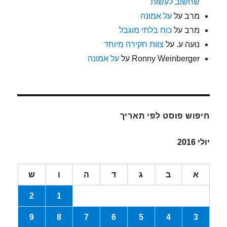
שחשוב לעשות
מרב
על
על אמונה
מרב
על
כוח בלתי מוגבל
נועה ע.
על
צוות חקירה מיוחד
Ronny Weinberger
על
על אמונה
חיפוש פוסט לפי תאריך
יולי 2016
א
ב
ג
ד
ה
ו
ש
2
1
9
8
7
6
5
4
3