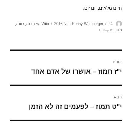
חיים מלאים. יום יום.
מחבר
פורסם
תגיות
24 ביולי 2016
Ronny Weinberger
Wiio
,
אי הבנה
,
כוונה
,
בתאריך
מסר
,
תקשורת
ניווט
קודם
י"ז תמוז – אושרו של אדם אחד
הפוסט
הקודם:
הבא
י"ט תמוז – לפעמים זה לא הזמן
הפוסט
הבא: