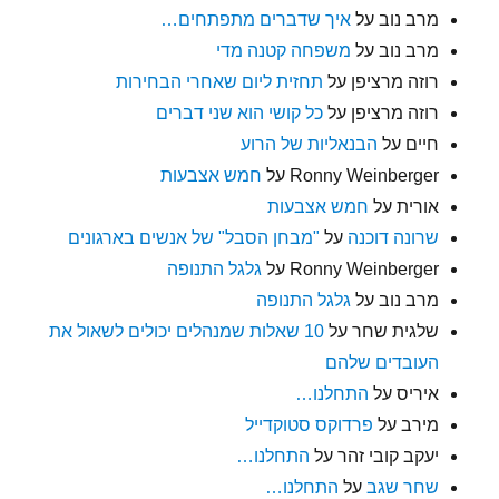
מרב נוב
על
איך שדברים מתפתחים…
מרב נוב
על
משפחה קטנה מדי
רוזה מרציפן
על
תחזית ליום שאחרי הבחירות
רוזה מרציפן
על
כל קושי הוא שני דברים
חיים
על
הבנאליות של הרוע
Ronny Weinberger
על
חמש אצבעות
אורית
על
חמש אצבעות
שרונה דוכנה
על
"מבחן הסבל" של אנשים בארגונים
Ronny Weinberger
על
גלגל התנופה
מרב נוב
על
גלגל התנופה
שלגית שחר
על
10 שאלות שמנהלים יכולים לשאול את
העובדים שלהם
איריס
על
התחלנו…
מירב
על
פרדוקס סטוקדייל
יעקב קובי זהר
על
התחלנו…
שחר שגב
על
התחלנו…