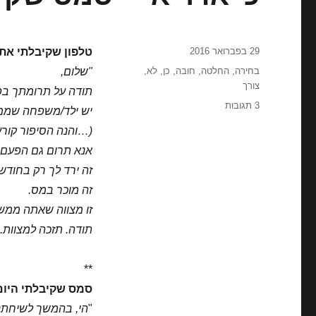
פורסם
29 בפברואר 2016
טלפון שקיבלתי את
בתאריך
תגיות
בחירה
,
החלטה
,
חובה
,
כן
,
לא
,
"שלום,
צורך
תודה על תרומתך בפ
על
3 תגובות
יש ילד/משפחה שממש
כ'
(…והנה הסיפור קור
אדר
א'
אנא תרום גם הפעם.
–
זה ירד לך רק בחודש
סמס
זה מוכר במס.
שקיבלתי
היום
זו מצווה שאתה ממש 
תודה. תזכה למצוות.
"
**
סמס שקיבלתי היום
"
הי, בהמשך לשיחתנו