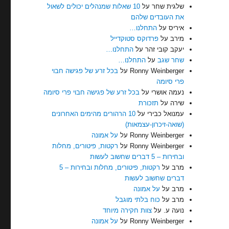
שלגית שחר
על
10 שאלות שמנהלים יכולים לשאול
את העובדים שלהם
איריס
על
התחלנו…
מירב
על
פרדוקס סטוקדייל
יעקב קובי זהר
על
התחלנו…
שחר שגב
על
התחלנו…
Ronny Weinberger
על
בכל זרע של פגישה חבוי
פרי סיומה
נעמה אושרי
על
בכל זרע של פגישה חבוי פרי סיומה
שירה
על
תזכורת
עמנואל כבירי
על
10 הרהורים מהימים האחרונים
(שואה-זיכרון-עצמאות)
Ronny Weinberger
על
על אמונה
Ronny Weinberger
על
רקטות, פיטורים, מחלות
ובחירות – 5 דברים שחשוב לעשות
מרב
על
רקטות, פיטורים, מחלות ובחירות – 5
דברים שחשוב לעשות
מרב
על
על אמונה
מרב
על
כוח בלתי מוגבל
נועה ע.
על
צוות חקירה מיוחד
Ronny Weinberger
על
על אמונה