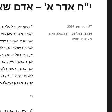
י"ח אדר א' – אדם ש
פורסם
27 בפברואר 2016
"
כשמגיעים לגילי, 
בתאריך
תגיות
אהבה
,
הצלחה
,
וורן באפט
,
חיים
,
הוא
כמה מהאנשים 
מערכות יחסים
אני מכיר אנשים שי
אנשים שמארגנים לכב
וקוראים על שמם אגפ
אך האמת היא שאף א
אם אתם מגיעים לגיל
לא אכפת לי כמה גד
זהו המבחן האולטי
**
"
הבעיה עם אהבה הי