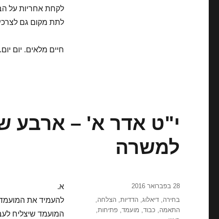
לקחת אחריות על הב
לתת מקום גם לצרכי
חיים מלאים. יום יום.
י"ט אדר א' – ארבע 
למשרה
פורסם
28 בפברואר 2016
א.
בתאריך
תגיות
בחירה
,
דיאלוג
,
הדדיות
,
הצלחה
,
להעמיד את המועמד 
התאמה
,
כבוד
,
מועמד
,
פתיחות
,
המועמד שיצליח לעב