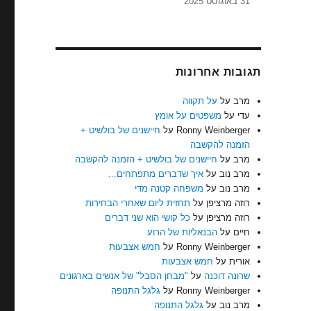
31 באוגוסט 2025
תגובות אחרונות
מרב
על
על תקווה
עדי
על
משפטים על אומץ
Ronny Weinberger
על
חיישנים של בולשיט +
הזמנה להקשבה
מרב
על
חיישנים של בולשיט + הזמנה להקשבה
מרב נוב
על
איך שדברים מתפתחים…
מרב נוב
על
משפחה קטנה מדי
רוזה מרציפן
על
תחזית ליום שאחרי הבחירות
רוזה מרציפן
על
כל קושי הוא שני דברים
חיים
על
הבנאליות של הרוע
Ronny Weinberger
על
חמש אצבעות
אורית
על
חמש אצבעות
שרונה דוכנה
על
"מבחן הסבל" של אנשים בארגונים
Ronny Weinberger
על
גלגל התנופה
מרב נוב
על
גלגל התנופה