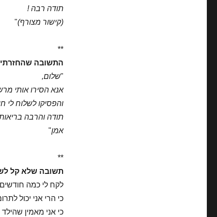
תודה רבה !
(קישור מצורף)
"
**
התשובה שהחזרתי 
"
שלום,
אנא הסירו אותי מר
והפסיקו לשלוח לי חו
תודה והרבה בריאות 
אמן
"
**
תשובה שלא קל לשל
לקח לי כמה חודשים 
כי הרי אני יכול לתרום 10, 20 או 50 ₪ בקלות. לשמחתי ולמ
כי אני מאמין שהילד