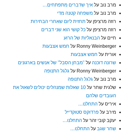
מרב נוב
על
איך שדברים מתפתחים…
מרב נוב
על
משפחה קטנה מדי
רוזה מרציפן
על
תחזית ליום שאחרי הבחירות
רוזה מרציפן
על
כל קושי הוא שני דברים
חיים
על
הבנאליות של הרוע
Ronny Weinberger
על
חמש אצבעות
אורית
על
חמש אצבעות
שרונה דוכנה
על
"מבחן הסבל" של אנשים בארגונים
Ronny Weinberger
על
גלגל התנופה
מרב נוב
על
גלגל התנופה
שלגית שחר
על
10 שאלות שמנהלים יכולים לשאול את
העובדים שלהם
איריס
על
התחלנו…
מירב
על
פרדוקס סטוקדייל
יעקב קובי זהר
על
התחלנו…
שחר שגב
על
התחלנו…