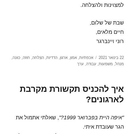
למצוינות ולהצלחה.
שבת של שלום,
חיים מלאים,
רוני ויינברגר
פורסם
תגיות
22 בינואר 2021
אכפתיות
,
אמון
,
ארגון
,
הדדיות
,
הצלחה
,
חוזה
,
כוונה
,
בתאריך
מנהל
,
משמעות
,
עבודה
,
ערך
איך להכניס תקשורת מקרבת
לארגונים?
"איפה היית בפברואר 1999?"
, שאלתי אתמול את
הגר שעובדת איתי.