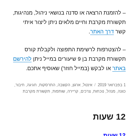
– להזמנת הרצאה או סדנה בנושאי ניהול, מנהיגות,
תקשורת מקרבת וחיים מלאים ניתן ליצור איתי
קשר
דרך האתר
.
– להצטרפות לרשימת התפוצה ולקבלת קורס
תקשורת מקרבת בן 9 שיעורים במייל ניתן
להירשם
באתר
או לבקש (במייל חוזר) שאוסיף אתכם.
פורסם
תגיות
1 בפברואר 2019
אינטל
,
ארגון
,
הקשבה
,
התרסקות
,
חגיגה
,
חיבור
,
בתאריך
כוונה
,
מנהל
,
נוכחות
,
צרכים
,
קריירה
,
שותפות
,
תקשורת מקרבת
12 שעות
12 שעות