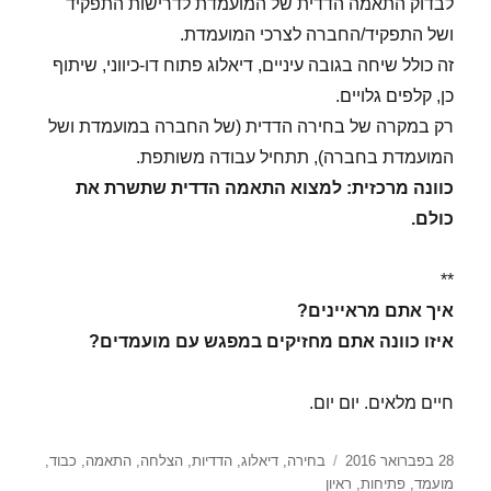
לבדוק התאמה הדדית של המועמדת לדרישות התפקיד
ושל התפקיד/החברה לצרכי המועמדת.
זה כולל שיחה בגובה עיניים, דיאלוג פתוח דו-כיווני, שיתוף
כן, קלפים גלויים.
רק במקרה של בחירה הדדית (של החברה במועמדת ושל
המועמדת בחברה), תתחיל עבודה משותפת.
כוונה מרכזית: למצוא התאמה הדדית שתשרת את
כולם.
**
איך אתם מראיינים?
איזו כוונה אתם מחזיקים במפגש עם מועמדים?
חיים מלאים. יום יום.
פורסם
תגיות
28 בפברואר 2016
בחירה
,
דיאלוג
,
הדדיות
,
הצלחה
,
התאמה
,
כבוד
,
בתאריך
מועמד
,
פתיחות
,
ראיון