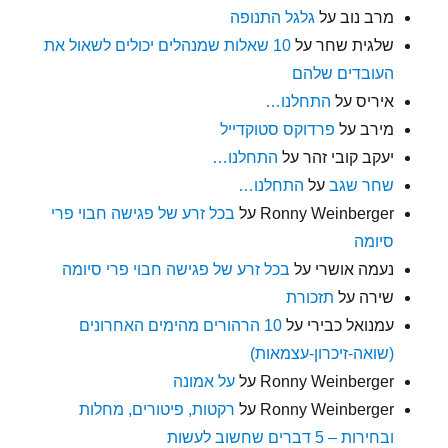
מרב נוב
על
גלגל התנופה
שלגית שחר
על
10 שאלות שמנהלים יכולים לשאול את
העובדים שלהם
איריס
על
התחלנו…
מירב
על
פרדוקס סטוקדייל
יעקב קובי זהר
על
התחלנו…
שחר שגב
על
התחלנו…
Ronny Weinberger
על
בכל זרע של פגישה חבוי פרי
סיומה
נעמה אושרי
על
בכל זרע של פגישה חבוי פרי סיומה
שירה
על
תזכורת
עמנואל כבירי
על
10 הרהורים מהימים האחרונים
(שואה-זיכרון-עצמאות)
Ronny Weinberger
על
על אמונה
Ronny Weinberger
על
רקטות, פיטורים, מחלות
ובחירות – 5 דברים שחשוב לעשות