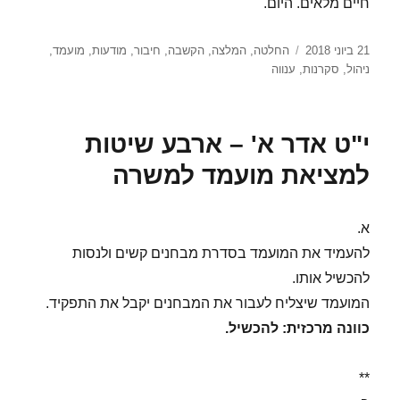
חיים מלאים. היום.
פורסם
תגיות
21 ביוני 2018
החלטה
,
המלצה
,
הקשבה
,
חיבור
,
מודעות
,
מועמד
,
בתאריך
ניהול
,
סקרנות
,
ענווה
י"ט אדר א' – ארבע שיטות
למציאת מועמד למשרה
א.
להעמיד את המועמד בסדרת מבחנים קשים ולנסות
להכשיל אותו.
המועמד שיצליח לעבור את המבחנים יקבל את התפקיד.
כוונה מרכזית: להכשיל.
**