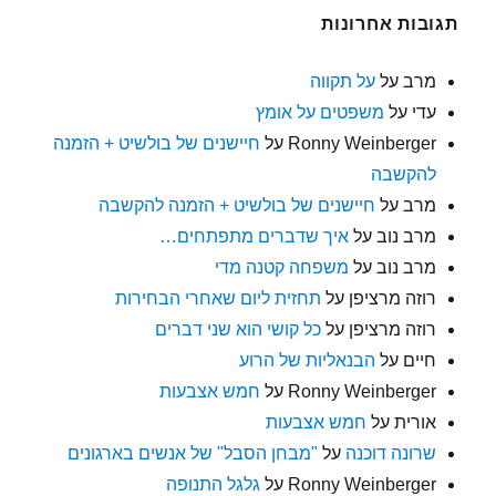
תגובות אחרונות
מרב
על
על תקווה
עדי
על
משפטים על אומץ
Ronny Weinberger
על
חיישנים של בולשיט + הזמנה
להקשבה
מרב
על
חיישנים של בולשיט + הזמנה להקשבה
מרב נוב
על
איך שדברים מתפתחים…
מרב נוב
על
משפחה קטנה מדי
רוזה מרציפן
על
תחזית ליום שאחרי הבחירות
רוזה מרציפן
על
כל קושי הוא שני דברים
חיים
על
הבנאליות של הרוע
Ronny Weinberger
על
חמש אצבעות
אורית
על
חמש אצבעות
שרונה דוכנה
על
"מבחן הסבל" של אנשים בארגונים
Ronny Weinberger
על
גלגל התנופה