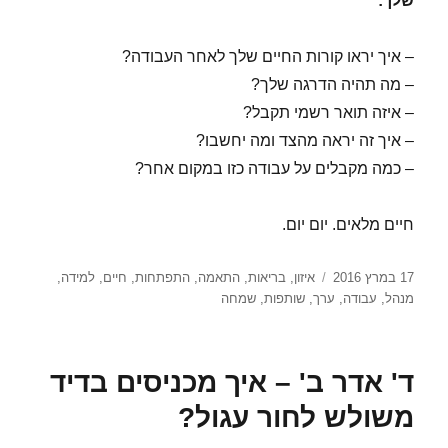
שלך:
– איך יראו קורות החיים שלך לאחר העבודה?
– מה תהיה הדרגה שלך?
– איזה תואר רשמי תקבל?
– איך זה יראה מהצד ומה יחשבו?
– כמה מקבלים על עבודה כזו במקום אחר?
חיים מלאים. יום יום.
פורסם
תגיות
17 במרץ 2016
איזון
,
בריאות
,
התאמה
,
התפתחות
,
חיים
,
למידה
,
בתאריך
מנהל
,
עבודה
,
ערך
,
שותפות
,
שמחה
ד' אדר ב' – איך מכניסים בדיד
משולש לחור עגול?