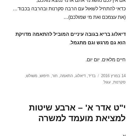
אם אין לכם מושג מי אתם או מי נמצא מולכם,
כדאי להתחיל לשאול עם הרבה סקרנות ובהרבה בכבוד…
(את עצמכם ואת מי שמולכם)…
דיאלוג בריא בגובה עיניים המוביל להתאמה מדויקת
הוא גם מרגש וגם מתגמל.
חיים מלאים. יום יום.
פורסם
תגיות
14 במרץ 2016
בדיד
,
דיאלוג
,
התאמה
,
חור
,
חיפוש
,
משולש
,
בתאריך
סקרנות
,
עגול
י"ט אדר א' – ארבע שיטות
למציאת מועמד למשרה