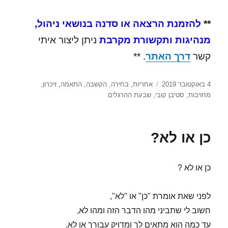
**
להזמנת הרצאה או סדנה בנושאי ניהול,
מנהיגות ותקשורת מקרבת
ניתן ליצור איתי
קשר
דרך האתר
. **
פורסם
תגיות
4 באוקטובר 2019
אחריות
,
בחירה
,
הקשבה
,
התאמה
,
זיכרון
,
בתאריך
מחויבות
,
סטיבן קובי
,
שבעת ההרגלים
כן או לא?
כן או לא ?
לפני שאת אומרת "כן" או "לא",
חשוב לי שתביני מהו הדבר הזה ומהו לא,
עד כמה הוא מתאים לך ומדויק עבורך או לא.