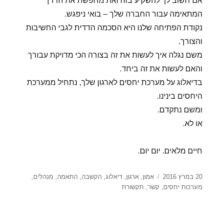
אם חשוב לך להשקיע בזה ואת מחפשת את הדרך
המתאימה עבור החברה שלך – בואי ניפגש.
נקודת הפתיחה שלנו היא הסכמה הדדית לגבי החשיבות
והצורך.
משם נגלה איך לעשות את זה בצורה הכי מדויקת עבורך
והאם לעשות את זה ביחד.
בדיאלוג על מערכת יחסים לארגון שלך, נתחיל ממערכת
היחסים בינינו.
ומשם נתקדם.
או לא.
חיים מלאים. יום יום.
פורסם
תגיות
20 במרץ 2016
אמון
,
ארגון
,
דיאלוג
,
הקשבה
,
התאמה
,
מנהלים
,
בתאריך
מערכות יחסים
,
קשר
,
תקשורת