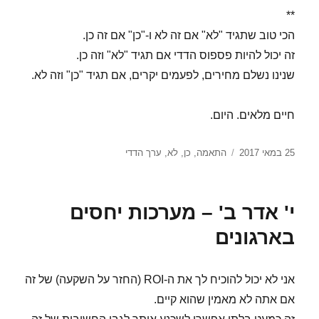
**
הכי טוב שתגיד "לא" אם זה לא ו-"כן" אם זה כן.
זה יכול להיות פספוס הדדי אם תגיד "לא" וזה כן.
שנינו נשלם מחירים, לפעמים יקרים, אם תגיד "כן" וזה לא.
חיים מלאים. היום.
פורסם
תגיות
25 במאי 2017
התאמה
,
כן
,
לא
,
ערך הדדי
בתאריך
י' אדר ב' – מערכות יחסים
בארגונים
אני לא יכול להוכיח לך את ה-ROI (החזר על השקעה) של זה
אם אתה לא מאמין שהוא קיים.