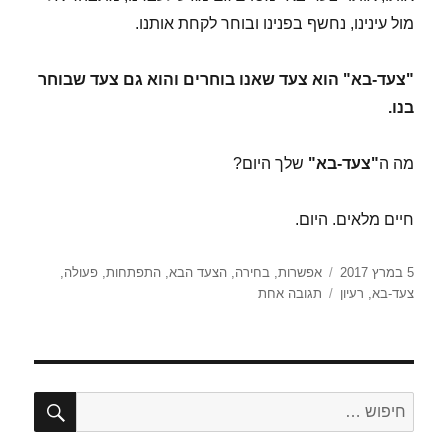
מול עינינו, נחשף בפנינו ובוחר לקחת אותנו.
"צעד-בא" הוא צעד שאנו בוחרים והוא גם צעד שבוחר
בנו.
מה ה
"צעד-בא"
שלך היום?
חיים מלאים. היום.
פורסם
תגיות
5 במרץ 2017
אפשרות
,
בחירה
,
הצעד הבא
,
התפתחות
,
פעולה
,
בתאריך
על
צעד-בא
,
רעיון
תגובה אחת
"הצעד
הבא"
.vs
"צעד-בא"
חיפו
חפש: