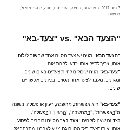
פורסם
תגיות
7 ביוני 2017
אפשרות
,
בחירה
,
התבוננות
,
חוויה
,
לחשב מסלול
,
בתאריך
פרשנות
"הצעד הבא" .vs "צעד-בא"
"הצעד הבא"
מניח יש צעד מסוים אחד שחשוב לגלות
אותו, צריך לדייק אותו וכדאי לקחת אותו.
"צעד-בא"
מניח שיכולים להיות צעדים-באים שונים
ומגוונים. מעבר לצעד אחד מסוים. בכיוונים אפשריים
שונים.
"צעד-בא"
הוא אפשרות, מחשבה, רעיון או פעולה, בשונה
מ"
ה
אפשרות", "
ה
מחשבה", "
ה
רעיון" ו"
ה
פעולה".
לצד זה שאנו לוקחים
"צעד-בא"
מסוים ובוחרים לפסוע
אותו, אותו "צעד-בא" מסוים גם מגיע לעברנו, מתבהר אל