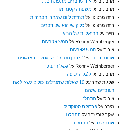
מרב נוב
על
איך שדברים מתפתחים…
מרב נוב
על
משפחה קטנה מדי
רוזה מרציפן
על
תחזית ליום שאחרי הבחירות
רוזה מרציפן
על
כל קושי הוא שני דברים
חיים
על
הבנאליות של הרוע
Ronny Weinberger
על
חמש אצבעות
אורית
על
חמש אצבעות
שרונה דוכנה
על
"מבחן הסבל" של אנשים בארגונים
Ronny Weinberger
על
גלגל התנופה
מרב נוב
על
גלגל התנופה
שלגית שחר
על
10 שאלות שמנהלים יכולים לשאול את
העובדים שלהם
איריס
על
התחלנו…
מירב
על
פרדוקס סטוקדייל
יעקב קובי זהר
על
התחלנו…
שחר שגב
על
התחלנו…