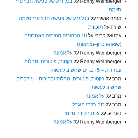
Ronny Weinberger
על
בכל זרע של פגישה חבוי פרי
סיומה
נעמה אושרי
על
בכל זרע של פגישה חבוי פרי סיומה
שירה
על
תזכורת
עמנואל כבירי
על
10 הרהורים מהימים האחרונים
(שואה-זיכרון-עצמאות)
Ronny Weinberger
על
על אמונה
Ronny Weinberger
על
רקטות, פיטורים, מחלות
ובחירות – 5 דברים שחשוב לעשות
מרב
על
רקטות, פיטורים, מחלות ובחירות – 5 דברים
שחשוב לעשות
מרב
על
על אמונה
מרב
על
כוח בלתי מוגבל
נועה ע.
על
צוות חקירה מיוחד
Ronny Weinberger
על
על אמונה