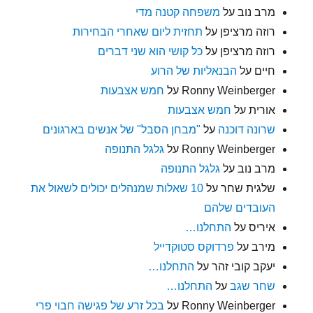
מרב נוב
על
משפחה קטנה מדי
רוזה מרציפן
על
תחזית ליום שאחרי הבחירות
רוזה מרציפן
על
כל קושי הוא שני דברים
חיים
על
הבנאליות של הרוע
Ronny Weinberger
על
חמש אצבעות
אורית
על
חמש אצבעות
שרונה דוכנה
על
"מבחן הסבל" של אנשים בארגונים
Ronny Weinberger
על
גלגל התנופה
מרב נוב
על
גלגל התנופה
שלגית שחר
על
10 שאלות שמנהלים יכולים לשאול את
העובדים שלהם
איריס
על
התחלנו…
מירב
על
פרדוקס סטוקדייל
יעקב קובי זהר
על
התחלנו…
שחר שגב
על
התחלנו…
Ronny Weinberger
על
בכל זרע של פגישה חבוי פרי