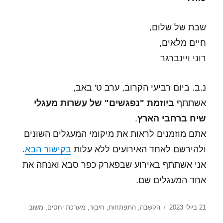
שבת של שלום,
חיים מלאים,
רוני ויינברגר
נ.ב. ביום רביעי הקרוב, ערב ט' באב,
אשתתף
ביוזמת "נפגשים" של עשרות מעגלי
שיח ברחבי הארץ
.
אתם מוזמנים לראות את מיקומי המעגלים השונים
ולהירשם לאחד האירועים ללא עלות
בקישור הבא
.
אני אשתתף באירוע שבפארק כפר סבא ואנחה את
אחד המעגלים שם.
פורסם
תגיות
21 ביולי 2023
הקשבה
,
התפתחות
,
חיבור
,
מערכת יחסים
,
משוב
בתאריך