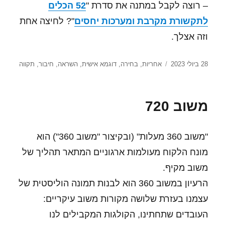
– רוצה לקבל במתנה את סדרת "
52 הכלים
לתקשורת מקרבת ומערכות יחסים
"? לחיצה אחת
וזה אצלך.
פורסם
תגיות
28 ביולי 2023
אחריות
,
בחירה
,
דוגמא אישית
,
השראה
,
חיבור
,
תקווה
בתאריך
משוב 720
"משוב 360 מעלות" (ובקיצור "משוב 360") הוא
מונח הלקוח מעולמות ארגוניים המתאר תהליך של
משוב מקיף.
הרעיון במשוב 360 הוא לבנות תמונה הוליסטית של
עצמנו בעזרת שלושה מקורות משוב עיקריים:
העובדים שתחתינו, הקולגות המקבילים לנו