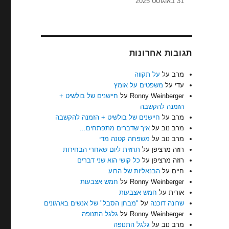
31 באוגוסט 2025
תגובות אחרונות
מרב
על
על תקווה
עדי
על
משפטים על אומץ
Ronny Weinberger
על
חיישנים של בולשיט +
הזמנה להקשבה
מרב
על
חיישנים של בולשיט + הזמנה להקשבה
מרב נוב
על
איך שדברים מתפתחים…
מרב נוב
על
משפחה קטנה מדי
רוזה מרציפן
על
תחזית ליום שאחרי הבחירות
רוזה מרציפן
על
כל קושי הוא שני דברים
חיים
על
הבנאליות של הרוע
Ronny Weinberger
על
חמש אצבעות
אורית
על
חמש אצבעות
שרונה דוכנה
על
"מבחן הסבל" של אנשים בארגונים
Ronny Weinberger
על
גלגל התנופה
מרב נוב
על
גלגל התנופה