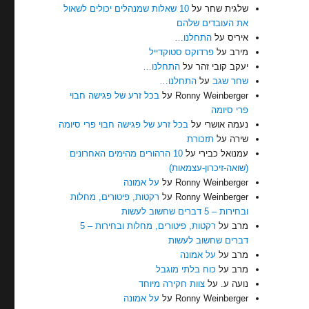
שלגית שחר
על
10 שאלות שמנהלים יכולים לשאול
את העובדים שלהם
איריס
על
התחלנו…
מירב
על
פרדוקס סטוקדייל
יעקב קובי זהר
על
התחלנו…
שחר שגב
על
התחלנו…
Ronny Weinberger
על
בכל זרע של פגישה חבוי
פרי סיומה
נעמה אושרי
על
בכל זרע של פגישה חבוי פרי סיומה
שירה
על
תזכורת
עמנואל כבירי
על
10 הרהורים מהימים האחרונים
(שואה-זיכרון-עצמאות)
Ronny Weinberger
על
על אמונה
Ronny Weinberger
על
רקטות, פיטורים, מחלות
ובחירות – 5 דברים שחשוב לעשות
מרב
על
רקטות, פיטורים, מחלות ובחירות – 5
דברים שחשוב לעשות
מרב
על
על אמונה
מרב
על
כוח בלתי מוגבל
נועה ע.
על
צוות חקירה מיוחד
Ronny Weinberger
על
על אמונה