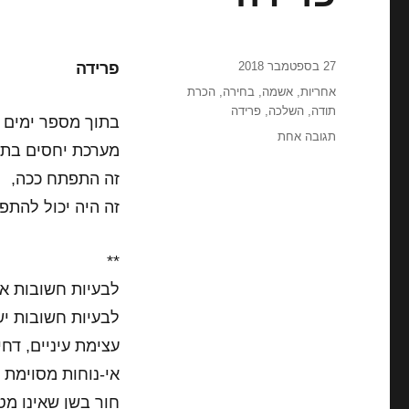
פורסם
27 בספטמבר 2018
פרידה
בתאריך
תגיות
אחריות
,
אשמה
,
בחירה
,
הכרת
תודה
,
השלכה
,
פרידה
בתוך מספר ימים י
על
תגובה אחת
מערכת יחסים בת 
פרידה
זה התפתח ככה,
זה היה יכול להת
**
לבעיות חשובות אי
לבעיות חשובות י
עצימת עיניים, דחי
אי-נוחות מסוימת
חור בשן שאינו מט