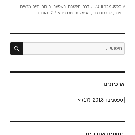
פורסם
תגיות
9 בספטמבר 2018
דרך
,
הקשבה
,
השפעה
,
חיבור
,
חיים מלאים
,
בתאריך
על
כתיבה
,
להרבות טוב
,
משמעות
,
פוסט יומי
2 תגובות
סוגר
שנה
שלישית
חיפו
חפש:
ארכיונים
ארכיונים
פוסטים אחרונים