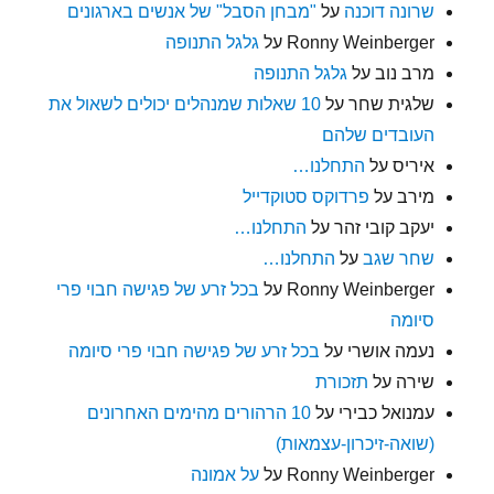
שרונה דוכנה
על
"מבחן הסבל" של אנשים בארגונים
Ronny Weinberger
על
גלגל התנופה
מרב נוב
על
גלגל התנופה
שלגית שחר
על
10 שאלות שמנהלים יכולים לשאול את
העובדים שלהם
איריס
על
התחלנו…
מירב
על
פרדוקס סטוקדייל
יעקב קובי זהר
על
התחלנו…
שחר שגב
על
התחלנו…
Ronny Weinberger
על
בכל זרע של פגישה חבוי פרי
סיומה
נעמה אושרי
על
בכל זרע של פגישה חבוי פרי סיומה
שירה
על
תזכורת
עמנואל כבירי
על
10 הרהורים מהימים האחרונים
(שואה-זיכרון-עצמאות)
Ronny Weinberger
על
על אמונה