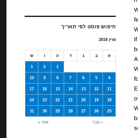
W
f
חיפוש פוסט לפי תאריך
W
I
מרץ 2018
b
א
ב
ג
ד
ה
ו
ש
A
3
2
1
W
10
9
8
7
6
5
4
f
E
17
16
15
14
13
12
11
o
24
23
22
21
20
19
18
W
31
30
29
28
27
26
25
b
« פבר
אפר »
s