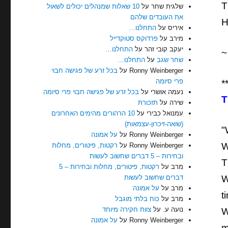
T
שלגית שחר
על
10 שאלות שמנהלים יכולים לשאול
את העובדים שלהם
H
איריס
על
התחלנו…
מירב
על
פרדוקס סטוקדייל
יעקב קובי זהר
על
התחלנו…
~
שחר שגב
על
התחלנו…
Ronny Weinberger
על
בכל זרע של פגישה חבוי
פרי סיומה
*
נעמה אושרי
על
בכל זרע של פגישה חבוי פרי סיומה
T
שירה
על
תזכורת
עמנואל כבירי
על
10 הרהורים מהימים האחרונים
(שואה-זיכרון-עצמאות)
"
Ronny Weinberger
על
על אמונה
W
Ronny Weinberger
על
רקטות, פיטורים, מחלות
ובחירות – 5 דברים שחשוב לעשות
T
מרב
על
רקטות, פיטורים, מחלות ובחירות – 5
W
דברים שחשוב לעשות
מרב
על
על אמונה
t
מרב
על
כוח בלתי מוגבל
נועה ע.
על
צוות חקירה מיוחד
W
Ronny Weinberger
על
על אמונה
m