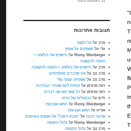
31 באוגוסט 2025
"
n
תגובות אחרונות
T
r
מרב
על
על תקווה
עדי
על
משפטים על אומץ
M
Ronny Weinberger
על
חיישנים של בולשיט +
u
הזמנה להקשבה
מרב
על
חיישנים של בולשיט + הזמנה להקשבה
W
מרב נוב
על
איך שדברים מתפתחים…
f
מרב נוב
על
משפחה קטנה מדי
רוזה מרציפן
על
תחזית ליום שאחרי הבחירות
P
רוזה מרציפן
על
כל קושי הוא שני דברים
i
חיים
על
הבנאליות של הרוע
Ronny Weinberger
על
חמש אצבעות
t
אורית
על
חמש אצבעות
E
שרונה דוכנה
על
"מבחן הסבל" של אנשים בארגונים
Ronny Weinberger
על
גלגל התנופה
T
מרב נוב
על
גלגל התנופה