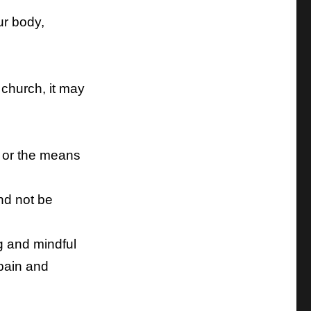
ur body,
r church, it may
s or the means
nd not be
ng and mindful
pain and