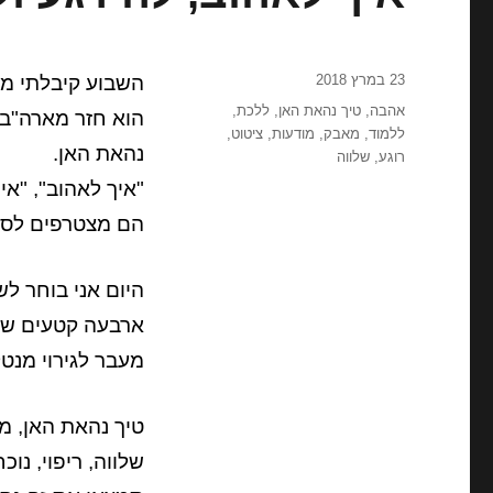
פורסם
23 במרץ 2018
השבוע קיבלתי מ
בתאריך
תגיות
אהבה
,
טיך נהאת האן
,
ללכת
,
הוא חזר מארה"ב 
ללמוד
,
מאבק
,
מודעות
,
ציטוט
,
נהאת האן.
רוגע
,
שלווה
"איך לאהוב", "אי
הם מצטרפים לספר
היום אני בוחר ל
ארבעה קטעים שה
מעבר לגירוי מנטל
טיך נהאת האן, מו
שלווה, ריפוי, נוכ