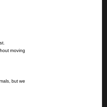
st.
ithout moving
imals, but we