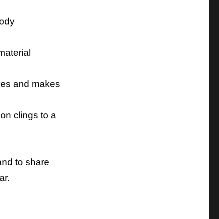
body
material
lives and makes
on clings to a
and to share
ar.