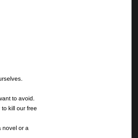
urselves.
 want to avoid.
o kill our free
 novel or a